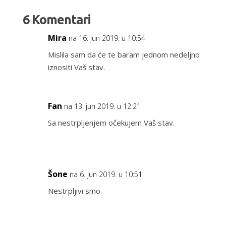
b
er
o
6 Komentari
o
Mira
na 16. jun 2019. u 10:54
k
Mislila sam da će te baram jednom nedeljno
iznositi Vaš stav.
Fan
na 13. jun 2019. u 12:21
Sa nestrpljenjem očekujem Vaš stav.
Šone
na 6. jun 2019. u 10:51
Nestrpljivi smo.