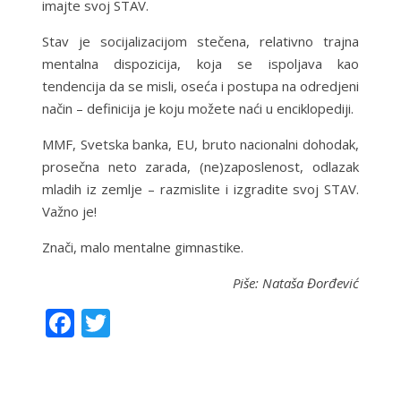
imajte svoj STAV.
Stav je socijalizacijom stečena, relativno trajna
mentalna dispozicija, koja se ispoljava kao
tendencija da se misli, oseća i postupa na odredjeni
način – definicija je koju možete naći u enciklopediji.
MMF, Svetska banka, EU, bruto nacionalni dohodak,
prosečna neto zarada, (ne)zaposlenost, odlazak
mladih iz zemlje – razmislite i izgradite svoj STAV.
Važno je!
Znači, malo mentalne gimnastike.
Piše: Nataša Đorđević
F
T
ac
w
e
itt