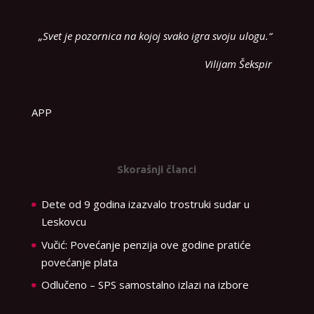
„Svet je pozornica na kojoj svako igra svoju ulogu.“
Vilijam Šekspir
APP
Skorašnji članci
Dete od 9 godina izazvalo trostruki sudar u
Leskovcu
Vučić: Povećanje penzija ove godine pratiće
povećanje plata
Odlučeno – SPS samostalno izlazi na izbore