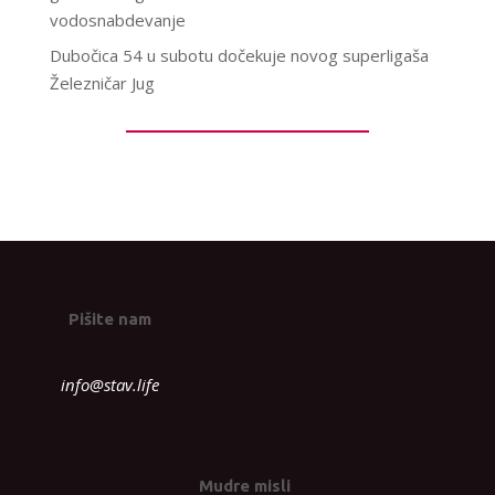
vodosnabdevanje
Dubočica 54 u subotu dočekuje novog superligaša
Železničar Jug
Pišite nam
info@stav.life
Mudre misli