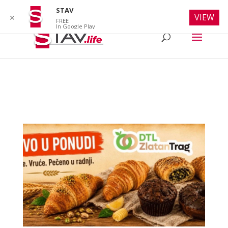
info@stav.life
STAV
VIEW
✕
FREE
In Google Play