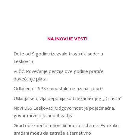
NAJNOVIJE VESTI
Dete od 9 godina izazvalo trostruki sudar u
Leskovcu
Vučić: Povećanje penzija ove godine pratiće
povećanje plata
Odlučeno – SPS samostalno izlazi na izbore
Uklanja se divlja deponija kod nekadašnjeg „Džinsija“
Novi DSS Leskovac: Odgovornost je pojedinačna,
govor mržnje je neprihvatljiv
Grad obezbedio milion dinara za cisterne: Evo kako
građani mogu da zatraže alternativno