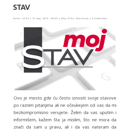
STAV
Autor:
STAV
|
31 maj, 2019 - 00:05
|
Moj STAV
,
Naslovna
|
6 Komentari
Ovo je mesto gde ću često iznositi svoje stavove
po raznim pitanjima ali ne očeukejem od vas da mi
bezkompromisno verujete. Želim da vas uputim i
informišem, kažem šta ja mislim, što ne mora da
znači da sam u pravu, ali i da vas nateram da