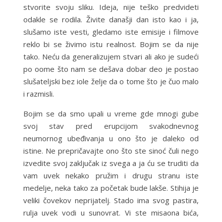
stvorite svoju sliku. Ideja, nije teško predvideti
odakle se rodila. Živite današji dan isto kao i ja,
slušamo iste vesti, gledamo iste emisije i filmove
reklo bi se živimo istu realnost. Bojim se da nije
tako. Neću da generalizujem stvari ali ako je sudeći
po oome što nam se dešava dobar deo je postao
slušateljski bez iole želje da o tome što je čuo malo
i razmisli.
Bojim se da smo upali u vreme gde mnogi gube
svoj stav pred erupcijom svakodnevnog
neumornog ubeđivanja u ono što je daleko od
istine. Ne prepričavajte ono što ste sinoć čuli nego
izvedite svoj zaključak iz svega a ja ću se truditi da
vam uvek nekako pružim i drugu stranu iste
medelje, neka tako za početak bude lakše. Stihija je
veliki čovekov neprijatelj. Stado ima svog pastira,
rulja uvek vodi u sunovrat. Vi ste misaona bića,