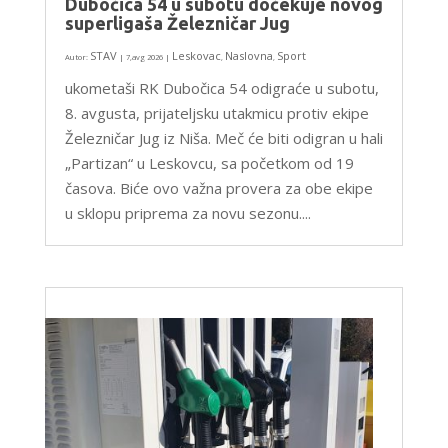
Dubočica 54 u subotu dočekuje novog
superligaša Železničar Jug
STAV
Leskovac
Naslovna
Sport
Autor:
|
7,avg 2026
|
,
,
ukometaši RK Dubočica 54 odigraće u subotu,
8. avgusta, prijateljsku utakmicu protiv ekipe
Železničar Jug iz Niša. Meč će biti odigran u hali
„Partizan“ u Leskovcu, sa početkom od 19
časova. Biće ovo važna provera za obe ekipe
u sklopu priprema za novu sezonu....