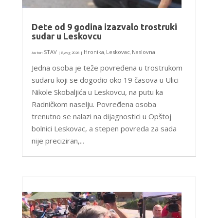
Dete od 9 godina izazvalo trostruki
sudar u Leskovcu
STAV
Hronika
Leskovac
Naslovna
Autor:
|
8,avg 2026
|
,
,
Jedna osoba je teže povređena u trostrukom
sudaru koji se dogodio oko 19 časova u Ulici
Nikole Skobaljića u Leskovcu, na putu ka
Radničkom naselju. Povređena osoba
trenutno se nalazi na dijagnostici u Opštoj
bolnici Leskovac, a stepen povreda za sada
nije preciziran,...