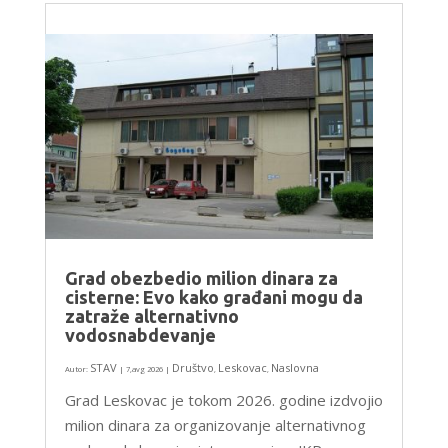
Grad obezbedio milion dinara za
cisterne: Evo kako građani mogu da
zatraže alternativno
vodosnabdevanje
STAV
Društvo
Leskovac
Naslovna
Autor:
|
7,avg 2026
|
,
,
Grad Leskovac je tokom 2026. godine izdvojio
milion dinara za organizovanje alternativnog