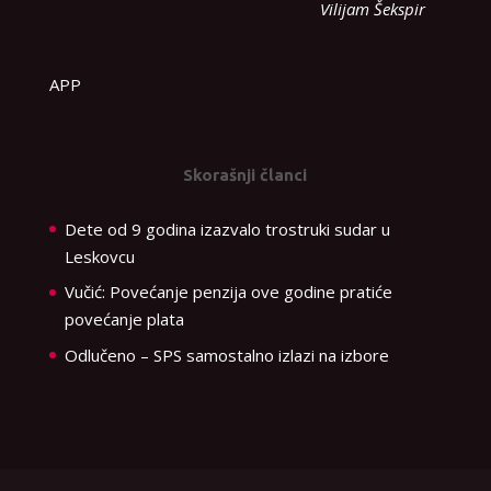
Vilijam Šekspir
APP
Skorašnji članci
Dete od 9 godina izazvalo trostruki sudar u
Leskovcu
Vučić: Povećanje penzija ove godine pratiće
povećanje plata
Odlučeno – SPS samostalno izlazi na izbore