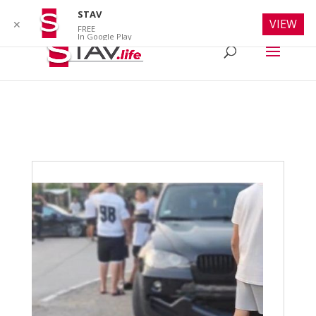
info@stav.life
STAV
VIEW
✕
FREE
In Google Play