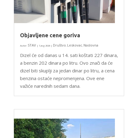
Objavljene cene goriva
STAV
Društvo
Leskovac
Naslovna
Autor:
|
7,avg 2026
|
,
,
Dizel će od danas u 14. sati koštati 227 dinara,
a benzin 202 dinara po litru. Ovo znači da će
dizel biti skuplji za jedan dinar po litru, a cena
benzina ostaće nepromenjena. Ove ene
važiće narednih sedam dana.