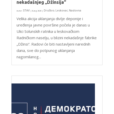
nekadašnjeg „Džinsija“
STAV
Društvo
Leskovac
Naslovna
Autor:
|
8,avg 2026
|
,
,
Velika akcija uklanjanja divlje deponije i
uređenja javne površine počela je danas u
Ulici Solunskih ratnika u leskovačkom
Radničkom naselju, u blizini nekadašnje fabrike
„Džinsi“. Radovi će biti nastavljeni narednih
dana, sve do potpunog uklanjanja
nagomilanog...