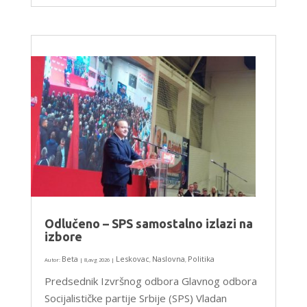
Odlučeno – SPS samostalno izlazi na
izbore
Beta
Leskovac
Naslovna
Politika
Autor:
|
8,avg 2026
|
,
,
Predsednik Izvršnog odbora Glavnog odbora
Socijalističke partije Srbije (SPS) Vladan