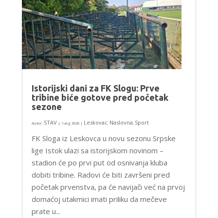
Istorijski dani za FK Slogu: Prve
tribine biće gotove pred početak
sezone
STAV
Leskovac
Naslovna
Sport
Autor:
|
7,avg 2026
|
,
,
FK Sloga iz Leskovca u novu sezonu Srpske
lige Istok ulazi sa istorijskom novinom –
stadion će po prvi put od osnivanja kluba
dobiti tribine. Radovi će biti završeni pred
početak prvenstva, pa će navijači već na prvoj
domaćoj utakmici imati priliku da mečeve
prate u...