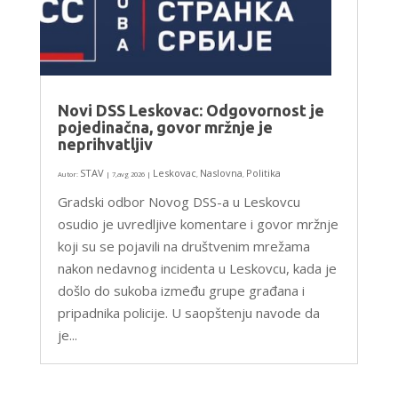
Novi DSS Leskovac: Odgovornost je
pojedinačna, govor mržnje je
neprihvatljiv
STAV
Leskovac
Naslovna
Politika
Autor:
|
7,avg 2026
|
,
,
Gradski odbor Novog DSS-a u Leskovcu
osudio je uvredljive komentare i govor mržnje
koji su se pojavili na društvenim mrežama
nakon nedavnog incidenta u Leskovcu, kada je
došlo do sukoba između grupe građana i
pripadnika policije. U saopštenju navode da
je...