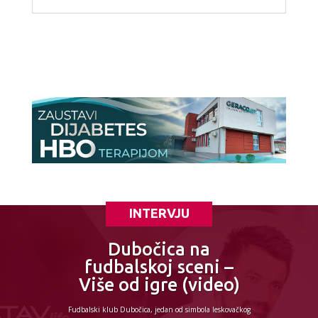
INTERVJU
Dubočica na
fudbalskoj sceni –
Više od igre (video)
Fudbalski klub Dubočica, jedan od simbola leskovačkog