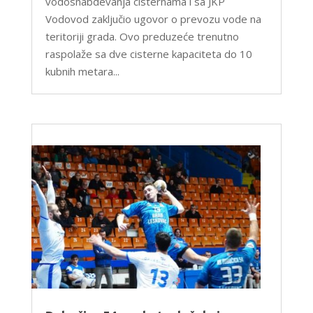
vodosnabdevanja cisternama i sa JKP
Vodovod zaključio ugovor o prevozu vode na
teritoriji grada. Ovo preduzeće trenutno
raspolaže sa dve cisterne kapaciteta do 10
kubnih metara...