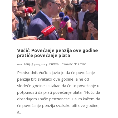
Vučić: Povećanje penzija ove godine
pratiće povećanje plata
Tanjug
Društvo
Leskovac
Naslovna
Autor:
|
8,avg 2026
|
,
,
Predsednik Vučić izjavio je da će povećanje
penzija biti svakako ove godine, a ne od
sledeće godine i istakao da će to povećanje u
potpunosti da prati povećanje plata. "Hoću da
obradujem i naše penzionere. Da im kažem da
će povećanje penzija svakako biti ove godine,
a...