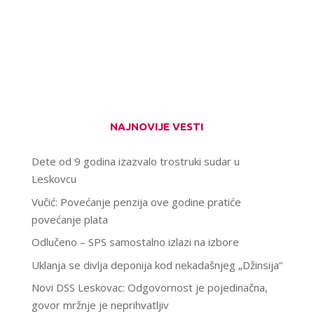
NAJNOVIJE VESTI
Dete od 9 godina izazvalo trostruki sudar u
Leskovcu
Vučić: Povećanje penzija ove godine pratiće
povećanje plata
Odlučeno – SPS samostalno izlazi na izbore
Uklanja se divlja deponija kod nekadašnjeg „Džinsija“
Novi DSS Leskovac: Odgovornost je pojedinačna,
govor mržnje je neprihvatljiv