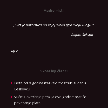
Mudre misli
„Svet je pozornica na kojoj svako igra svoju ulogu.“
Vilijam Šekspir
APP
Skorašnji članci
Dete od 9 godina izazvalo trostruki sudar u
Leskovcu
Vučić: Povećanje penzija ove godine pratiće
povećanje plata