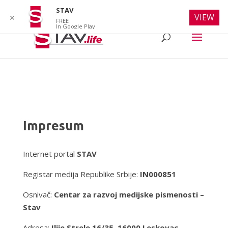
info@stav.life
STAV
VIEW
✕
FREE
In Google Play
Impresum
Internet portal
STAV
Registar medija Republike Srbije:
IN000851
Osnivač:
Centar za razvoj medijske pismenosti –
Stav
Adresa:
Ilije Strele 16/35, 16000 Leskovac