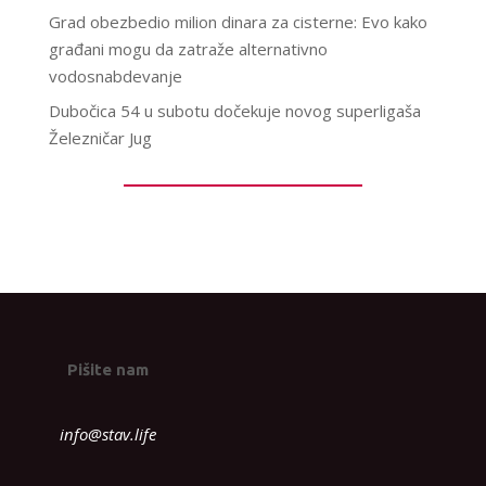
Grad obezbedio milion dinara za cisterne: Evo kako
građani mogu da zatraže alternativno
vodosnabdevanje
Dubočica 54 u subotu dočekuje novog superligaša
Železničar Jug
Pišite nam
info@stav.life