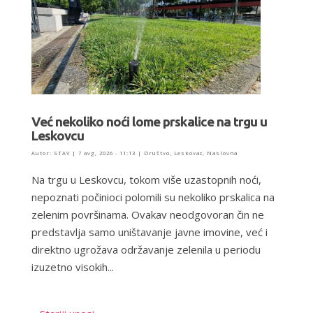
Već nekoliko noći lome prskalice na trgu u
Leskovcu
Autor:
STAV
|
7 avg, 2026 - 11:13
|
Društvo
,
Leskovac
,
Naslovna
Na trgu u Leskovcu, tokom više uzastopnih noći,
nepoznati počinioci polomili su nekoliko prskalica na
zelenim površinama. Ovakav neodgovoran čin ne
predstavlja samo uništavanje javne imovine, već i
direktno ugrožava održavanje zelenila u periodu
izuzetno visokih...