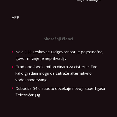
APP
Skorašnji članci
Novi DSS Leskovac: Odgovornost je pojedinačna,
govor mržnje je neprihvatljiv
Grad obezbedio milion dinara za cisterne: Evo
kako građani mogu da zatraže alternativno
vodosnabdevanje
Dubočica 54 u subotu dočekuje novog superligaša
Železničar Jug