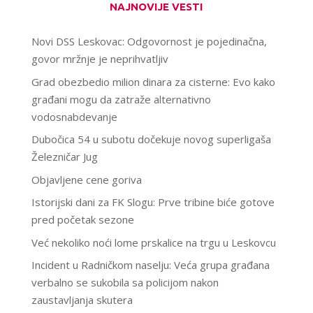
NAJNOVIJE VESTI
Novi DSS Leskovac: Odgovornost je pojedinačna,
govor mržnje je neprihvatljiv
Grad obezbedio milion dinara za cisterne: Evo kako
građani mogu da zatraže alternativno
vodosnabdevanje
Dubočica 54 u subotu dočekuje novog superligaša
Železničar Jug
Objavljene cene goriva
Istorijski dani za FK Slogu: Prve tribine biće gotove
pred početak sezone
Već nekoliko noći lome prskalice na trgu u Leskovcu
Incident u Radničkom naselju: Veća grupa građana
verbalno se sukobila sa policijom nakon
zaustavljanja skutera