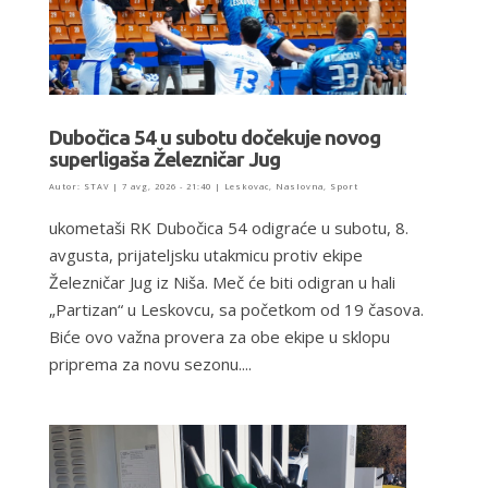
Dubočica 54 u subotu dočekuje novog
superligaša Železničar Jug
Autor:
STAV
|
7 avg, 2026 - 21:40
|
Leskovac
,
Naslovna
,
Sport
ukometaši RK Dubočica 54 odigraće u subotu, 8.
avgusta, prijateljsku utakmicu protiv ekipe
Železničar Jug iz Niša. Meč će biti odigran u hali
„Partizan“ u Leskovcu, sa početkom od 19 časova.
Biće ovo važna provera za obe ekipe u sklopu
priprema za novu sezonu....