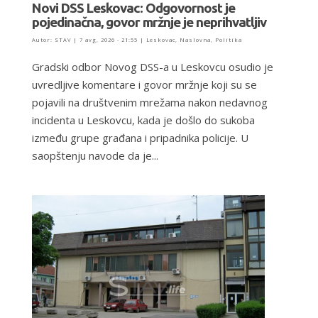
Novi DSS Leskovac: Odgovornost je
pojedinačna, govor mržnje je neprihvatljiv
Autor:
STAV
|
7 avg, 2026 - 21:55
|
Leskovac
,
Naslovna
,
Politika
Gradski odbor Novog DSS-a u Leskovcu osudio je
uvredljive komentare i govor mržnje koji su se
pojavili na društvenim mrežama nakon nedavnog
incidenta u Leskovcu, kada je došlo do sukoba
između grupe građana i pripadnika policije. U
saopštenju navode da je...