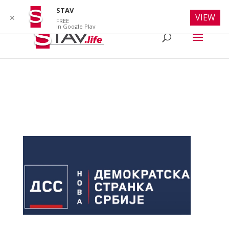
info@stav.life
STAV
VIEW
✕
FREE
In Google Play