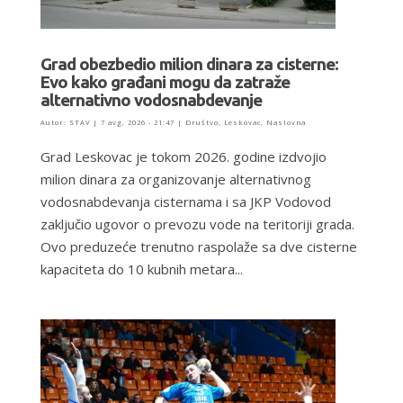
Grad obezbedio milion dinara za cisterne:
Evo kako građani mogu da zatraže
alternativno vodosnabdevanje
Autor:
STAV
|
7 avg, 2026 - 21:47
|
Društvo
,
Leskovac
,
Naslovna
Grad Leskovac je tokom 2026. godine izdvojio
milion dinara za organizovanje alternativnog
vodosnabdevanja cisternama i sa JKP Vodovod
zaključio ugovor o prevozu vode na teritoriji grada.
Ovo preduzeće trenutno raspolaže sa dve cisterne
kapaciteta do 10 kubnih metara...