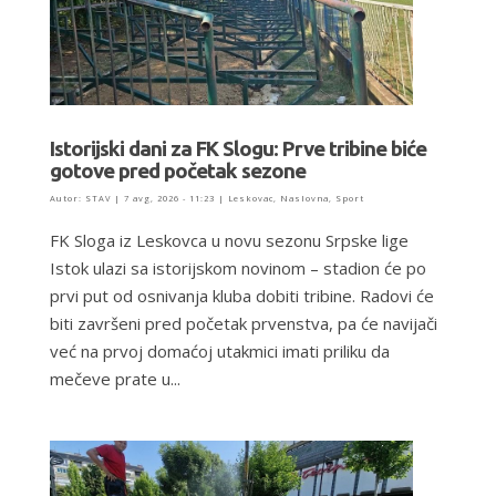
Istorijski dani za FK Slogu: Prve tribine biće
gotove pred početak sezone
Autor:
STAV
|
7 avg, 2026 - 11:23
|
Leskovac
,
Naslovna
,
Sport
FK Sloga iz Leskovca u novu sezonu Srpske lige
Istok ulazi sa istorijskom novinom – stadion će po
prvi put od osnivanja kluba dobiti tribine. Radovi će
biti završeni pred početak prvenstva, pa će navijači
već na prvoj domaćoj utakmici imati priliku da
mečeve prate u...