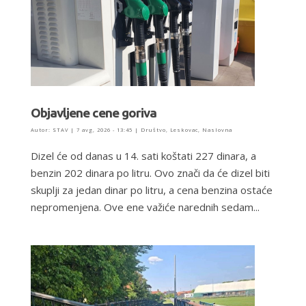
Objavljene cene goriva
Autor:
STAV
|
7 avg, 2026 - 13:45
|
Društvo
,
Leskovac
,
Naslovna
Dizel će od danas u 14. sati koštati 227 dinara, a
benzin 202 dinara po litru. Ovo znači da će dizel biti
skuplji za jedan dinar po litru, a cena benzina ostaće
nepromenjena. Ove ene važiće narednih sedam...