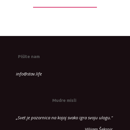
Pišite nam
info@stav.life
Mudre misli
„Svet je pozornica na kojoj svako igra svoju ulogu.“
Vilijam Šekspir