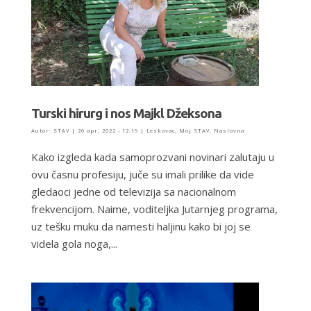
Turski hirurg i nos Majkl Džeksona
Autor:
STAV
|
26 apr, 2022 - 12:19
|
Leskovac
,
Moj STAV
,
Naslovna
Kako izgleda kada samoprozvani novinari zalutaju u
ovu časnu profesiju, juče su imali prilike da vide
gledaoci jedne od televizija sa nacionalnom
frekvencijom. Naime, voditeljka Jutarnjeg programa,
uz tešku muku da namesti haljinu kako bi joj se
videla gola noga,...