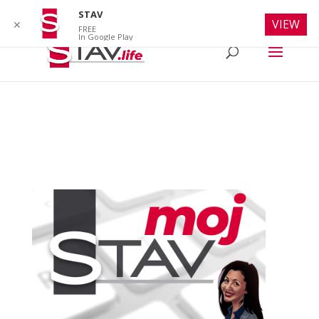
info@stav.life
STAV
VIEW
✕
FREE
In Google Play