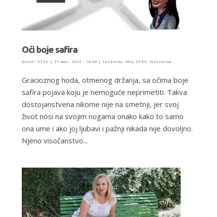
Oči boje safira
Autor:
STAV
|
21 mar, 2023 - 14:44
|
Leskovac
,
Moj STAV
,
Naslovna
Gracioznog hoda, otmenog držanja, sa očima boje
safira pojava koju je nemoguće neprimetiti. Takva
dostojanstvena nikome nije na smetnji, jer svoj
život nosi na svojim nogama onako kako to samo
ona ume i ako joj ljubavi i pažnji nikada nije dovoljno.
Njeno visočanstvo...