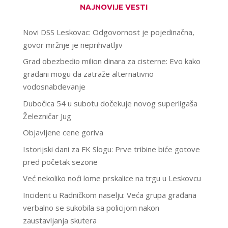
NAJNOVIJE VESTI
Novi DSS Leskovac: Odgovornost je pojedinačna,
govor mržnje je neprihvatljiv
Grad obezbedio milion dinara za cisterne: Evo kako
građani mogu da zatraže alternativno
vodosnabdevanje
Dubočica 54 u subotu dočekuje novog superligaša
Železničar Jug
Objavljene cene goriva
Istorijski dani za FK Slogu: Prve tribine biće gotove
pred početak sezone
Već nekoliko noći lome prskalice na trgu u Leskovcu
Incident u Radničkom naselju: Veća grupa građana
verbalno se sukobila sa policijom nakon
zaustavljanja skutera