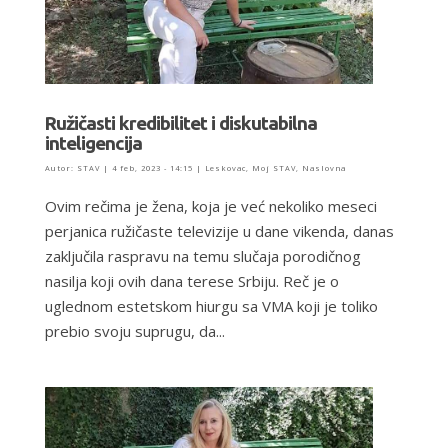
Ružičasti kredibilitet i diskutabilna
inteligencija
Autor:
STAV
|
4 feb, 2023 - 14:15
|
Leskovac
,
Moj STAV
,
Naslovna
Ovim rečima je žena, koja je već nekoliko meseci
perjanica ružičaste televizije u dane vikenda, danas
zaključila raspravu na temu slučaja porodičnog
nasilja koji ovih dana terese Srbiju. Reč je o
uglednom estetskom hiurgu sa VMA koji je toliko
prebio svoju suprugu, da...