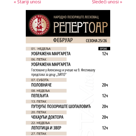
« Stariji unosi
Sledeći unosi »