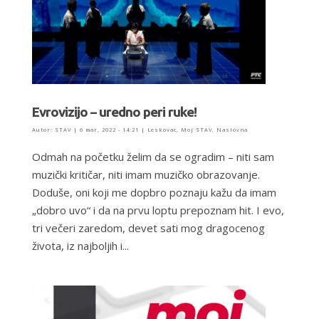
Evrovizijo – uredno peri ruke!
Autor:
STAV
|
6 mar, 2022 - 14:21
|
Leskovac
,
Moj STAV
,
Naslovna
Odmah na početku želim da se ogradim – niti sam
muzički kritičar, niti imam muzičko obrazovanje.
Doduše, oni koji me dopbro poznaju kažu da imam
„dobro uvo“ i da na prvu loptu prepoznam hit. I evo,
tri večeri zaredom, devet sati mog dragocenog
života, iz najboljih i...