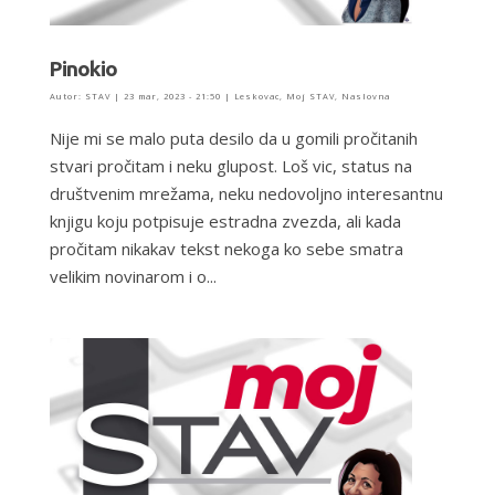
Pinokio
Autor:
STAV
|
23 mar, 2023 - 21:50
|
Leskovac
,
Moj STAV
,
Naslovna
Nije mi se malo puta desilo da u gomili pročitanih
stvari pročitam i neku glupost. Loš vic, status na
društvenim mrežama, neku nedovoljno interesantnu
knjigu koju potpisuje estradna zvezda, ali kada
pročitam nikakav tekst nekoga ko sebe smatra
velikim novinarom i o...