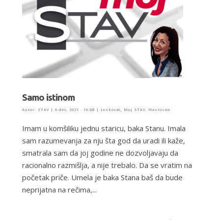
Samo istinom
Autor:
STAV
|
6 dec, 2021 - 16:08
|
Leskovac
,
Moj STAV
,
Naslovna
Imam u komšiliku jednu staricu, baka Stanu. Imala
sam razumevanja za nju šta god da uradi ili kaže,
smatrala sam da joj godine ne dozvoljavaju da
racionalno razmišlja, a nije trebalo. Da se vratim na
početak priče. Umela je baka Stana baš da bude
neprijatna na rečima,...