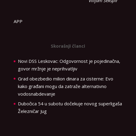
Vilijam Šekspir
APP
Skorašnji članci
Novi DSS Leskovac: Odgovornost je pojedinačna,
govor mržnje je neprihvatljiv
Grad obezbedio milion dinara za cisterne: Evo
kako građani mogu da zatraže alternativno
vodosnabdevanje
Dubočica 54 u subotu dočekuje novog superligaša
Železničar Jug