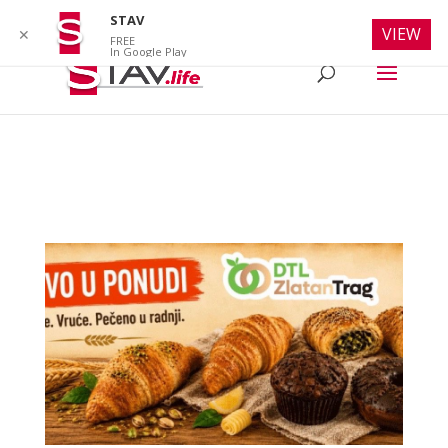
info@stav.life
STAV
VIEW
✕
FREE
In Google Play