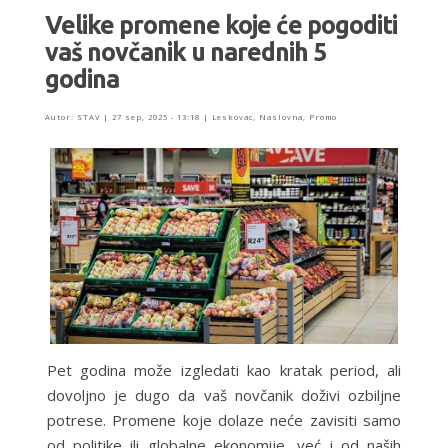
Velike promene koje će pogoditi
vaš novčanik u narednih 5
godina
Autor:
STAV
|
27 sep, 2025 - 13:18
|
Leskovac
,
Naslovna
,
Promo
Pet godina može izgledati kao kratak period, ali
dovoljno je dugo da vaš novčanik doživi ozbiljne
potrese. Promene koje dolaze neće zavisiti samo
od politike ili globalne ekonomije, već i od naših