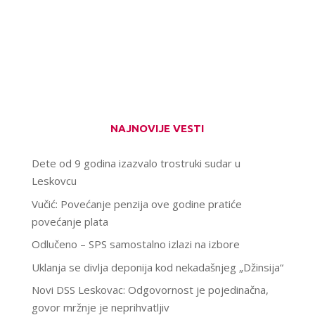
NAJNOVIJE VESTI
Dete od 9 godina izazvalo trostruki sudar u
Leskovcu
Vučić: Povećanje penzija ove godine pratiće
povećanje plata
Odlučeno – SPS samostalno izlazi na izbore
Uklanja se divlja deponija kod nekadašnjeg „Džinsija“
Novi DSS Leskovac: Odgovornost je pojedinačna,
govor mržnje je neprihvatljiv