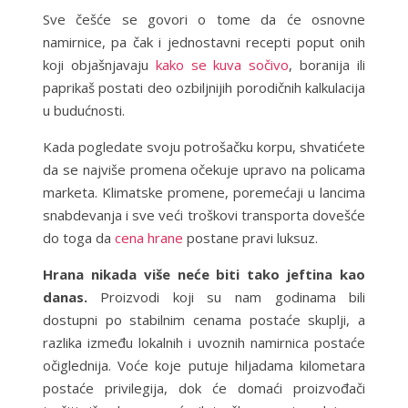
Sve češće se govori o tome da će osnovne
namirnice, pa čak i jednostavni recepti poput onih
koji objašnjavaju
kako se kuva sočivo
, boranija ili
paprikaš postati deo ozbiljnijih porodičnih kalkulacija
u budućnosti.
Kada pogledate svoju potrošačku korpu, shvatićete
da se najviše promena očekuje upravo na policama
marketa. Klimatske promene, poremećaji u lancima
snabdevanja i sve veći troškovi transporta dovešće
do toga da
cena hrane
postane pravi luksuz.
Hrana nikada više neće biti tako jeftina kao
danas.
Proizvodi koji su nam godinama bili
dostupni po stabilnim cenama postaće skuplji, a
razlika između lokalnih i uvoznih namirnica postaće
očiglednija. Voće koje putuje hiljadama kilometara
postaće privilegija, dok će domaći proizvođači