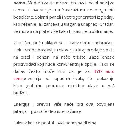
nama.
Modernizacija mreže, prelazak na obnovljive
izvore i investicije u infrastrukturu ne mogu biti
besplatne. Solarni paneli i vetrogeneratori izgledaju
kao rešenje, ali zahtevaju ulaganja unapred. Građani
će morati da plate više kako bi kasnije trošili manje.
U tu širu priču uklapa se i tranzicija u saobraćaju.
Dok Evropa postavlja rokove za kraj prodaje vozila
na dizel i benzin, na naše tržište ulaze kineski
proizvođači koji nude konkurentnije opcije. Tako se
danas često može čuti da je za
BYD auto
cena
povoljnija od zapadnih rivala, što pokazuje
kako globalne promene direktno ulaze u vaš
budžet.
Energija i prevoz više neće biti dva odvojena
pitanja – postaće deo iste računice.
Luksuz koji će postati svakodnevna dilema