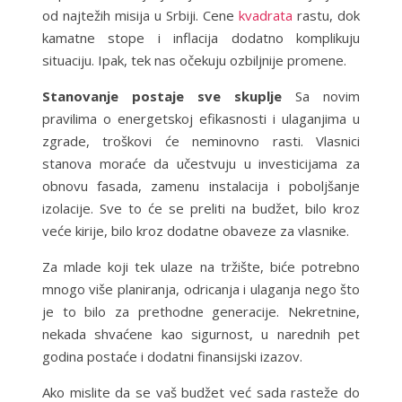
od najtežih misija u Srbiji. Cene
kvadrata
rastu, dok
kamatne stope i inflacija dodatno komplikuju
situaciju. Ipak, tek nas očekuju ozbiljnije promene.
Stanovanje postaje sve skuplje
Sa novim
pravilima o energetskoj efikasnosti i ulaganjima u
zgrade, troškovi će neminovno rasti. Vlasnici
stanova moraće da učestvuju u investicijama za
obnovu fasada, zamenu instalacija i poboljšanje
izolacije. Sve to će se preliti na budžet, bilo kroz
veće kirije, bilo kroz dodatne obaveze za vlasnike.
Za mlade koji tek ulaze na tržište, biće potrebno
mnogo više planiranja, odricanja i ulaganja nego što
je to bilo za prethodne generacije. Nekretnine,
nekada shvaćene kao sigurnost, u narednih pet
godina postaće i dodatni finansijski izazov.
Ako mislite da se vaš budžet već sada rasteže do