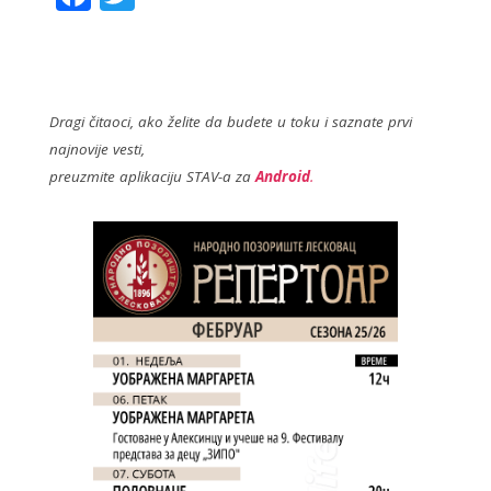
ac
w
e
itt
b
er
o
Dragi čitaoci, ako želite da budete u toku i saznate prvi
najnovije vesti,
o
preuzmite aplikaciju STAV-a za
Android
.
k