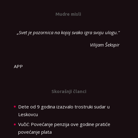
Mudre misli
„Svet je pozornica na kojoj svako igra svoju ulogu.“
Vilijam Šekspir
APP
Skorašnji članci
Dete od 9 godina izazvalo trostruki sudar u
Leskovcu
Vučić: Povećanje penzija ove godine pratiće
povećanje plata