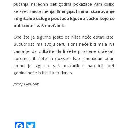
pucanja, narednih pet godina pokazaće vam koliko
se svet zaista menja.
Energija, hrana, stanovanje
i digitalne usluge postaće ključne tačke koje će
oblikovati vaš novčanik.
Ono što je sigurno jeste da ništa neće ostati isto.
Budućnost ima svoju cenu, i ona neće biti mala. Na
vama je da odlučite da li ćete promene dočekati
spremni, ili ćete ih doživeti kao iznenadan udar.
Jedno je sigurno: vaš novčanik u narednih pet
godina neće biti isti kao danas.
foto: pexels.com
F
T