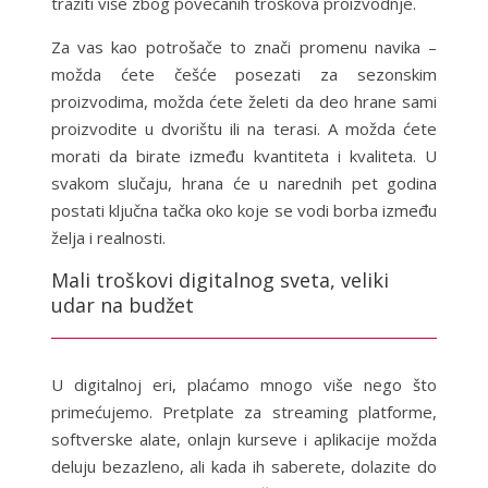
tražiti više zbog povećanih troškova proizvodnje.
Za vas kao potrošače to znači promenu navika –
možda ćete češće posezati za sezonskim
proizvodima, možda ćete želeti da deo hrane sami
proizvodite u dvorištu ili na terasi. A možda ćete
morati da birate između kvantiteta i kvaliteta. U
svakom slučaju, hrana će u narednih pet godina
postati ključna tačka oko koje se vodi borba između
želja i realnosti.
Mali troškovi digitalnog sveta, veliki
udar na budžet
U digitalnoj eri, plaćamo mnogo više nego što
primećujemo. Pretplate za streaming platforme,
softverske alate, onlajn kurseve i aplikacije možda
deluju bezazleno, ali kada ih saberete, dolazite do