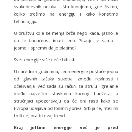
svakodnevnih odluka – šta kupujemo, gde živimo,
koliko trošimo na energiju i kako koristimo
tehnologiju.
U društvu koje se menja brže nego ikada, jasno je
da će budućnost imati cenu. Pitanje je samo –
jesmo li spremni da je platimo?
Svet energije više neće biti isti
U narednim godinama, cena energije postaće jedna
od glavnih tačaka sukoba između realnosti i
očekivanja. Već sada su računi za struju i grejanje
među najvećim stavkama kućnog budžeta, a
stručnjaci upozoravaju da će oni rasti kako se
Evropa udaljava od fosilnih goriva. Srbija će, hteli mi
to ili ne, pratiti ovaj trend.
Kraj jeftine energije već je pred