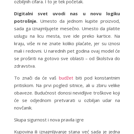
ozbiljnih cifara. I to je tek početak.
Digitalni svet uvodi nas u novu logiku
potrošnje.
Umesto da jednom kupite proizvod,
sada ga iznajmljujete mesečno. Umesto da platite
uslugu na licu mesta, sve ide preko kartice. Na
kraju, više ni ne znate koliko plaćate, jer su iznosi
mali i redovni. U narednih pet godina ovaj model će
se proširiti na gotovo sve oblasti – od školstva do
zdravstva.
To znači da će vaš
budžet
biti pod konstantnim
pritiskom. Na prvi pogled sitnice, ali u zbiru velike
obaveze. Budućnost donosi nevidljive troškove koji
će se odjednom pretvarati u ozbiljan udar na
novčanik.
Skupa sigurnost i nova pravila igre
Kupovina ili iznajmljivanje stana već sada je jedna