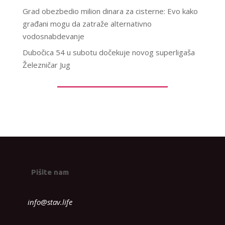
Grad obezbedio milion dinara za cisterne: Evo kako
građani mogu da zatraže alternativno
vodosnabdevanje
Dubočica 54 u subotu dočekuje novog superligaša
Železničar Jug
Pišite nam
info@stav.life