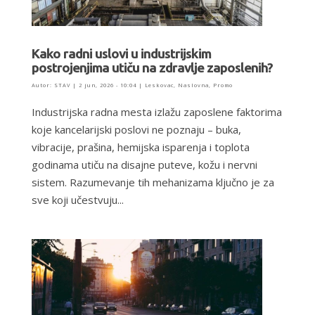
Kako radni uslovi u industrijskim
postrojenjima utiču na zdravlje zaposlenih?
Autor:
STAV
|
2 jun, 2026 - 10:04
|
Leskovac
,
Naslovna
,
Promo
Industrijska radna mesta izlažu zaposlene faktorima
koje kancelarijski poslovi ne poznaju – buka,
vibracije, prašina, hemijska isparenja i toplota
godinama utiču na disajne puteve, kožu i nervni
sistem. Razumevanje tih mehanizama ključno je za
sve koji učestvuju...