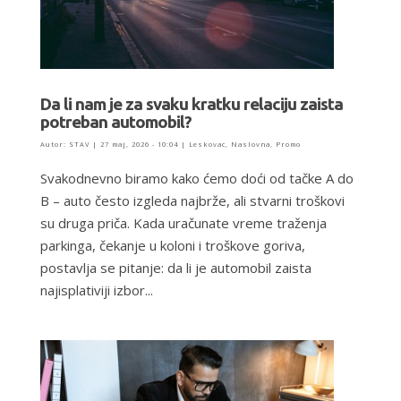
Da li nam je za svaku kratku relaciju zaista
potreban automobil?
Autor:
STAV
|
27 maj, 2026 - 10:04
|
Leskovac
,
Naslovna
,
Promo
Svakodnevno biramo kako ćemo doći od tačke A do
B – auto često izgleda najbrže, ali stvarni troškovi
su druga priča. Kada uračunate vreme traženja
parkinga, čekanje u koloni i troškove goriva,
postavlja se pitanje: da li je automobil zaista
najisplativiji izbor...