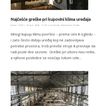
Najčešće greške pri kupovini klima uređaja
Autor:
STAV
|
29 jun, 2026 - 11:47
|
Leskovac
,
Naslovna
,
Promo
Mnogi kupuju klimu površno – prema ceni ili izgledu –
i zato često dobiju uređaj koji ne zadovoljava
potrebe prostora, troši previše struje ili prestaje da
radi posle dve sezone. Greške pri izboru nisu retke,
a njihove posledice se osećaju tokom cele...