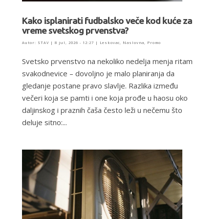
Kako isplanirati fudbalsko veče kod kuće za
vreme svetskog prvenstva?
Autor:
STAV
|
8 jul, 2026 - 12:27
|
Leskovac
,
Naslovna
,
Promo
Svetsko prvenstvo na nekoliko nedelja menja ritam
svakodnevice – dovoljno je malo planiranja da
gledanje postane pravo slavlje. Razlika između
večeri koja se pamti i one koja prođe u haosu oko
daljinskog i praznih čaša često leži u nečemu što
deluje sitno:...