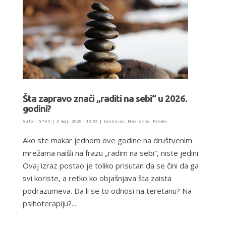
Šta zapravo znači „raditi na sebi“ u 2026.
godini?
Autor:
STAV
|
3 maj, 2026 - 12:05
|
Leskovac
,
Naslovna
,
Promo
Ako ste makar jednom ove godine na društvenim
mrežama naišli na frazu „radim na sebi“, niste jedini.
Ovaj izraz postao je toliko prisutan da se čini da ga
svi koriste, a retko ko objašnjava šta zaista
podrazumeva. Da li se to odnosi na teretanu? Na
psihoterapiju?...