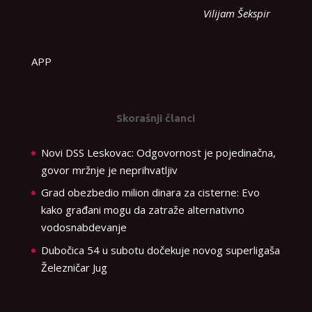
Vilijam Šekspir
APP
Skorašnji članci
Novi DSS Leskovac: Odgovornost je pojedinačna,
govor mržnje je neprihvatljiv
Grad obezbedio milion dinara za cisterne: Evo
kako građani mogu da zatraže alternativno
vodosnabdevanje
Dubočica 54 u subotu dočekuje novog superligaša
Železničar Jug