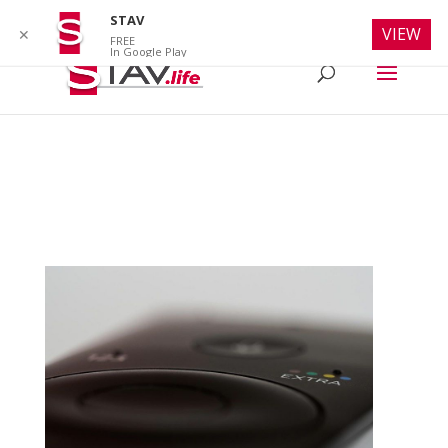
info@stav.life
STAV
VIEW
✕
FREE
In Google Play