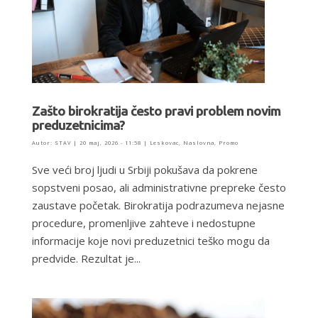
Zašto birokratija često pravi problem novim
preduzetnicima?
Autor:
STAV
|
20 maj, 2026 - 11:58
|
Leskovac
,
Naslovna
,
Promo
Sve veći broj ljudi u Srbiji pokušava da pokrene
sopstveni posao, ali administrativne prepreke često
zaustave početak. Birokratija podrazumeva nejasne
procedure, promenljive zahteve i nedostupne
informacije koje novi preduzetnici teško mogu da
predvide. Rezultat je...