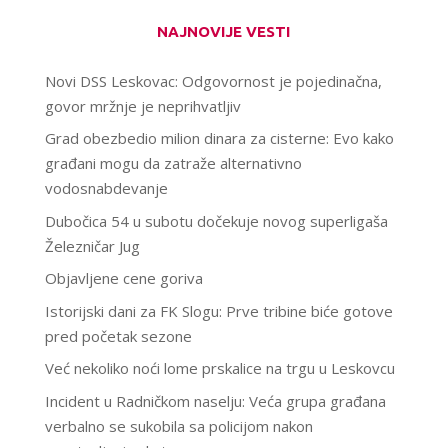
NAJNOVIJE VESTI
Novi DSS Leskovac: Odgovornost je pojedinačna,
govor mržnje je neprihvatljiv
Grad obezbedio milion dinara za cisterne: Evo kako
građani mogu da zatraže alternativno
vodosnabdevanje
Dubočica 54 u subotu dočekuje novog superligaša
Železničar Jug
Objavljene cene goriva
Istorijski dani za FK Slogu: Prve tribine biće gotove
pred početak sezone
Već nekoliko noći lome prskalice na trgu u Leskovcu
Incident u Radničkom naselju: Veća grupa građana
verbalno se sukobila sa policijom nakon