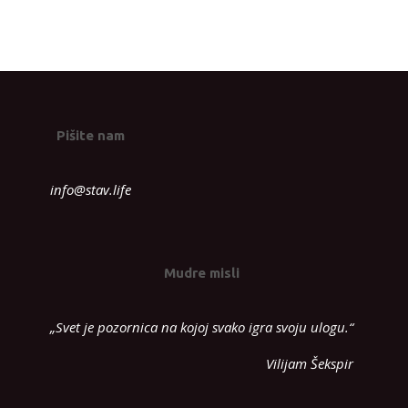
Pišite nam
info@stav.life
Mudre misli
„Svet je pozornica na kojoj svako igra svoju ulogu.“
Vilijam Šekspir