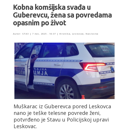
Kobna komšijska svađa u
Guberevcu, žena sa povredama
opasnim po život
Autor:
STAV
|
7 nov, 2025 - 16:37
|
Hronika
,
Leskovac
,
Naslovna
Muškarac iz Guberevca pored Leskovca
nano je teške telesne povrede ženi,
potvrđeno je Stavu u Policijskoj upravi
Leskovac.