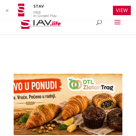
info@stav.life
STAV
VIEW
✕
FREE
In Google Play