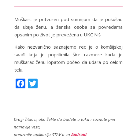
Muškarc je pritvoren pod sumnjom da je pokušao
da ubije ženu, a ženska osoba sa povredama
opsanim po život je prevežena u UKC Niš.
Kako nezvanično saznajemo rec je o komšijskoj
svađi koja je poprilimila šire razmere kada je
muškarac ženu lopatom počeo da udara po celom
telu.
F
T
ac
w
e
itt
b
er
o
Dragi čitaoci, ako želite da budete u toku i saznate prvi
najnovije vesti,
o
preuzmite aplikaciju STAV-a za
Android
.