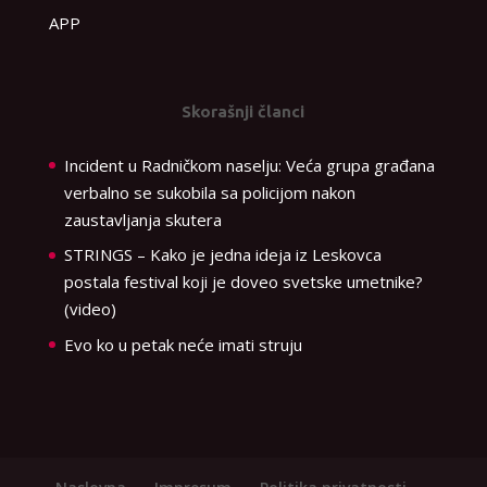
APP
Skorašnji članci
Incident u Radničkom naselju: Veća grupa građana
verbalno se sukobila sa policijom nakon
zaustavljanja skutera
STRINGS – Kako je jedna ideja iz Leskovca
postala festival koji je doveo svetske umetnike?
(video)
Evo ko u petak neće imati struju