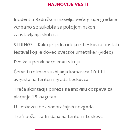
NAJNOVIJE VESTI
Incident u Radničkom naselju: Veća grupa građana
verbalno se sukobila sa policijom nakon
zaustavljanja skutera
STRINGS – Kako je jedna ideja iz Leskovca postala
festival koji je doveo svetske umetnike? (video)
Evo ko u petak neće imati struju
Četvrti tretman suzbijanja komaraca 10. i 11.
avgusta na teritoriji grada Leskovca
Treća akontacija poreza na imovinu dospeva za
plaćanje 15. avgusta
U Leskovcu bez saobraćajnih nezgoda
Treći požar za tri dana na teritoriji Leskovc