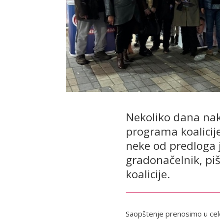
Nekoliko dana nak
programa koalicije
neke od predloga j
gradonačelnik, pi
koalicije.
Saopštenje prenosimo u celo