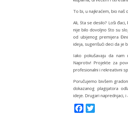
To bi, u najkraćem, bio naš 
Ali, šta se desilo? Loši đaci
nije bilo dovoljno što su s
od ubijenog premijera Đinđ
ideja, sugerišući deci da je 
Iako pokušavaju da nam 
Naprotiv! Projekte za po
profesionalni i rekreativni sp
Poručujemo bivšem gradona
dokazanog plagijatora od
ideje. Drugari naprednjaci, i
F
T
ac
w
e
itt