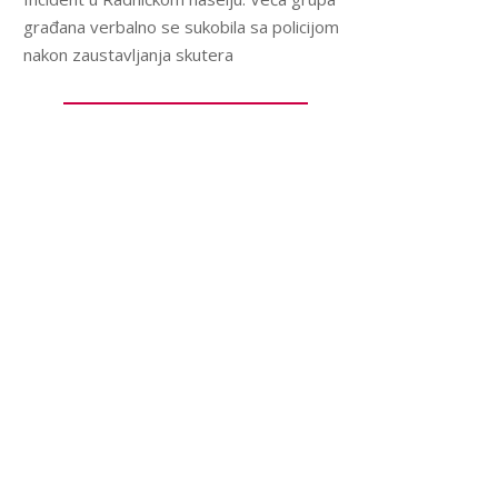
građana verbalno se sukobila sa policijom
nakon zaustavljanja skutera