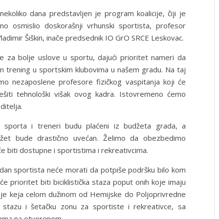
koliko dana predstavljen je program koalicije, čiji je
o osmislio doskorašnji vrhunski sportista, profesor
 Vladimir Šiškin, inače predsednik IO GrO SRCE Leskovac.
e za bolje uslove u sportu, dajući prioritet nameri da
n trening u sportskim klubovima u našem gradu. Na taj
mo nezaposlene profesore fizičkog vaspitanja koji će
rešiti tehnološki višak ovog kadra. Istovremeno ćemo
ditelja.
i sporta i treneri budu plaćeni iz budžeta grada, a
džet bude drastično uvećan. Želimo da obezbedimo
će biti dostupne i sportistima i rekreativcima.
dan sportista neće morati da potpiše podršku bilo kom
će prioritet biti biciklistička staza poput onih koje imaju
nje keja celom dužinom od Hemijske do Poljoprivredne
 stazu i šetačku zonu za sportiste i rekreativce, sa
nama na otvorenom.