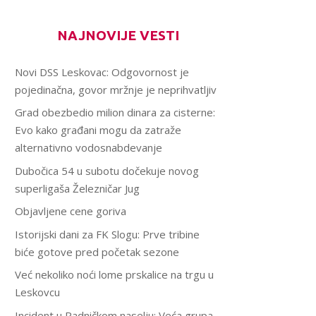
NAJNOVIJE VESTI
Novi DSS Leskovac: Odgovornost je
pojedinačna, govor mržnje je neprihvatljiv
Grad obezbedio milion dinara za cisterne:
Evo kako građani mogu da zatraže
alternativno vodosnabdevanje
Dubočica 54 u subotu dočekuje novog
superligaša Železničar Jug
Objavljene cene goriva
Istorijski dani za FK Slogu: Prve tribine
biće gotove pred početak sezone
Već nekoliko noći lome prskalice na trgu u
Leskovcu
Incident u Radničkom naselju: Veća grupa