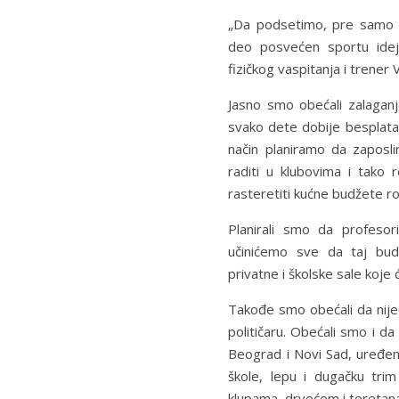
„Da podsetimo, pre samo ne
deo posvećen sportu idejn
fizičkog vaspitanja i trener
Jasno smo obećali zalaganj
svako dete dobije besplata
način planiramo da zaposli
raditi u klubovima i tako 
rasteretiti kućne budžete ro
Planirali smo da profesor
učinićemo sve da taj bu
privatne i školske sale koje 
Takođe smo obećali da nije
političaru. Obećali smo i da 
Beograd i Novi Sad, uređe
škole, lepu i dugačku trim
klupama, drvećem i tereta