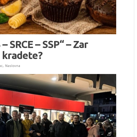
 – SRCE – SSP“ – Zar
m kradete?
ac
,
Naslovna