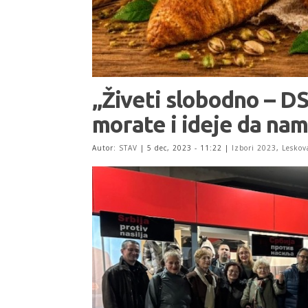
„Živeti slobodno – DS
morate i ideje da na
Autor:
STAV
|
5 dec, 2023 - 11:22
|
Izbori 2023
,
Leskov