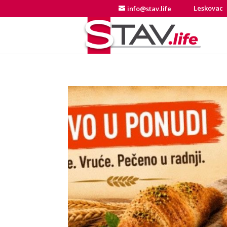
Leskovac
info@stav.life