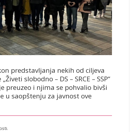
on predstavljanja nekih od ciljeva
 „Živeti slobodno – DS – SRCE – SSP“
e preuzeo i njima se pohvalio bivši
še u saopštenju za javnost ove
sti.