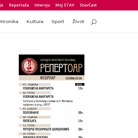
je
Reportaža
Intervju
Moj STAV
StavCast
Hronika
Kultura
Sport
Život