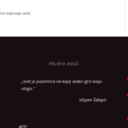
rvi najnovije vesti,
Mudre misli
„Svet je pozornica na kojoj svako igra svoju
ulogu.“
Vilijam Šekspir
APP