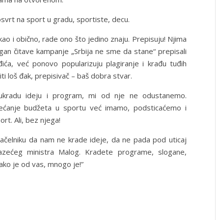
osvrt na sport u gradu, sportiste, decu.
, kao i obično, rade ono što jedino znaju. Prepisuju! Njima
logan čitave kampanje „Srbija ne sme da stane“ prepisali
ića, već ponovo popularizuju plagiranje i krađu tuđih
biti loš đak, prepisivač – baš dobra stvar.
ukradu ideju i program, mi od nje ne odustanemo.
većanje budžeta u sportu već imamo, podsticaćemo i
ort. Ali, bez njega!
čelniku da nam ne krade ideje, da ne pada pod uticaj
lazećeg ministra Malog. Kradete programe, slogane,
 ako je od vas, mnogo je!”