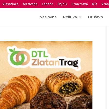
Vlasotince
Medveđa
Lebane
Bojnik
Crna trava
Niš
Vran
Naslovna
Politika
Društvo