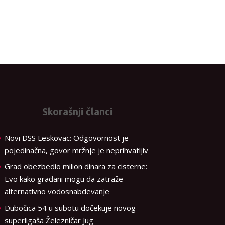
Skorašnji članci
Novi DSS Leskovac: Odgovornost je
pojedinačna, govor mržnje je neprihvatljiv
Grad obezbedio milion dinara za cisterne:
Evo kako građani mogu da zatraže
alternativno vodosnabdevanje
Dubočica 54 u subotu dočekuje novog
superligaša Železničar Jug