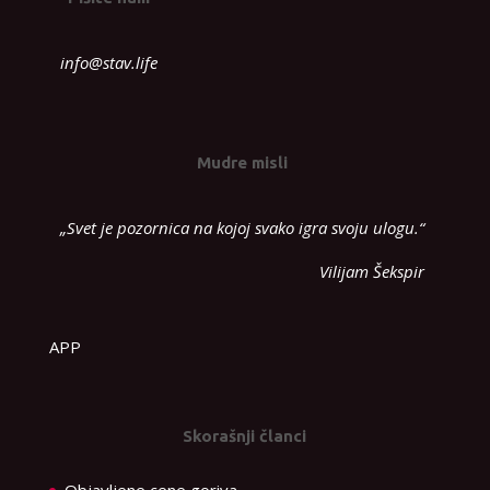
info@stav.life
Mudre misli
„Svet je pozornica na kojoj svako igra svoju ulogu.“
Vilijam Šekspir
APP
Skorašnji članci