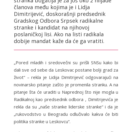
stranka bogatija je za još oko 2 hiljade
članova među kojima je i Lidja
Dimitrijević, doskorašnji predsednik
Gradskog Odbora Srpsek radikalne
stranke i kandidat na njihovoj
poslaničkoj lisi. Ako na listi radikala
dobije mandat kaže da će ga vratiti.
„Pored mladih i sredovečni su prišli SNSu kako bi
dali sve od sebe da Leskovac postane bolji grad za
život“ – rekla je Lidija Dimitrijević odgovarajući na
novinarsko pitanje zašto je promenila stranku. A na
pitanje šta će uraditi u Naprednoj što nije mogla u
Radikalnoj kao predsednik odbora , Dimitrijevića je
rekla da su „naše stranke liderske stranke“ i da je
„rukovodstvo u Beogradu odlučivalo kakva će biti
politika stranke u Leskovcu“.