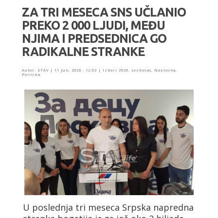
ZA TRI MESECA SNS UČLANIO
PREKO 2 000 LJUDI, MEĐU
NJIMA I PREDSEDNICA GO
RADIKALNE STRANKE
Autor:
STAV
|
11 jun, 2020 - 12:02
|
Izbori 2020
,
Leskovac
,
Naslovna
,
Politika
U poslednja tri meseca Srpska napredna