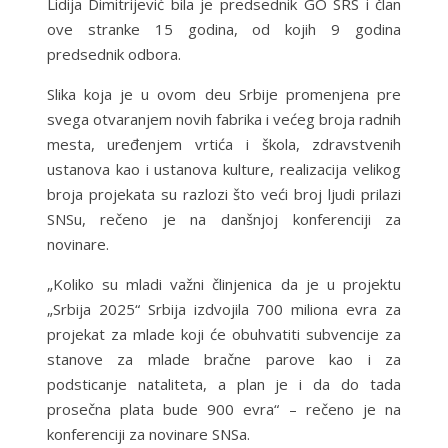
Lidija Dimitrijević bila je predsednik GO SRS i član
ove stranke 15 godina, od kojih 9 godina
predsednik odbora.
Slika koja je u ovom deu Srbije promenjena pre
svega otvaranjem novih fabrika i većeg broja radnih
mesta, uređenjem vrtića i škola, zdravstvenih
ustanova kao i ustanova kulture, realizacija velikog
broja projekata su razlozi što veći broj ljudi prilazi
SNSu, rečeno je na danšnjoj konferenciji za
novinare.
„Koliko su mladi važni člinjenica da je u projektu
„Srbija 2025“ Srbija izdvojila 700 miliona evra za
projekat za mlade koji će obuhvatiti subvencije za
stanove za mlade bračne parove kao i za
podsticanje nataliteta, a plan je i da do tada
prosečna plata bude 900 evra“ – rečeno je na
konferenciji za novinare SNSa.