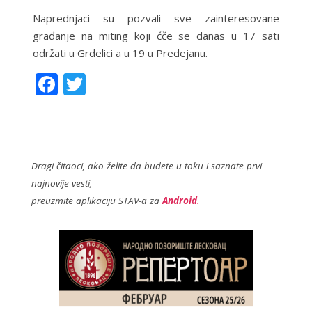
Naprednjaci su pozvali sve zainteresovane
građanje na miting koji ćče se danas u 17 sati
održati u Grdelici a u 19 u Predejanu.
F
T
ac
w
e
itt
b
er
o
Dragi čitaoci, ako želite da budete u toku i saznate prvi
najnovije vesti,
o
preuzmite aplikaciju STAV-a za
Android
.
k