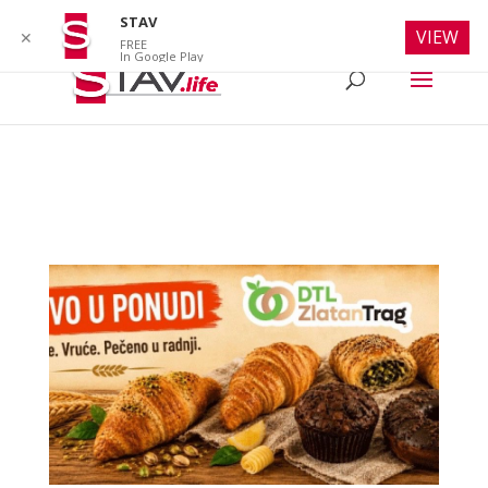
info@stav.life
STAV
VIEW
✕
FREE
In Google Play