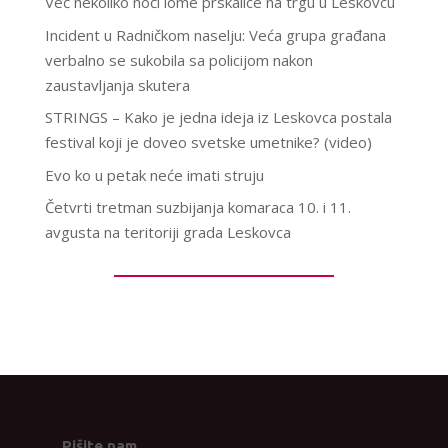
Već nekoliko noći lome prskalice na trgu u Leskovcu
Incident u Radničkom naselju: Veća grupa građana
verbalno se sukobila sa policijom nakon
zaustavljanja skutera
STRINGS – Kako je jedna ideja iz Leskovca postala
festival koji je doveo svetske umetnike? (video)
Evo ko u petak neće imati struju
Četvrti tretman suzbijanja komaraca 10. i 11.
avgusta na teritoriji grada Leskovca
Pišite nam