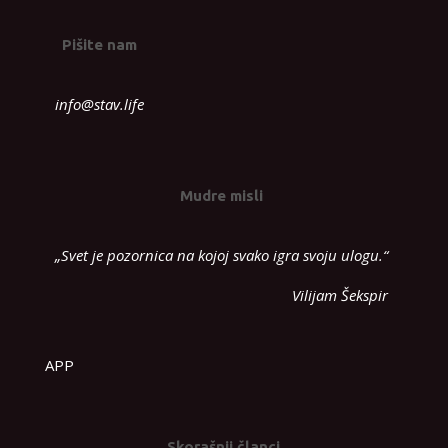
Pišite nam
info@stav.life
Mudre misli
„Svet je pozornica na kojoj svako igra svoju ulogu.“
Vilijam Šekspir
APP
Skorašnji članci