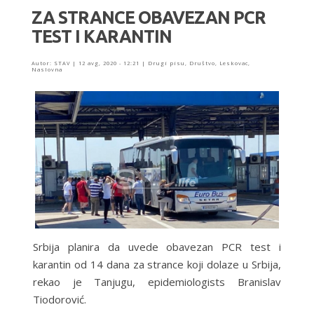
ZA STRANCE OBAVEZAN PCR
TEST I KARANTIN
Autor:
STAV
|
12 avg, 2020 - 12:21
|
Drugi pisu
,
Društvo
,
Leskovac
,
Naslovna
Srbija planira da uvede obavezan PCR test i
karantin od 14 dana za strance koji dolaze u Srbija,
rekao je Tanjugu, epidemiologists Branislav
Tiodorović.