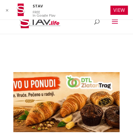
info@stav.life
STAV
VIEW
✕
FREE
In Google Play