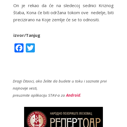
On je rekao da će na sledecoj sednici Kriznog
štaba, Kona će biti održana tokom ove nedelje, biti
precizirano na Koje zemlje će se to odnositi.
izvor/Tanjug
F
T
ac
w
e
itt
b
er
o
Dragi čitaoci, ako želite da budete u toku i saznate prvi
najnovije vesti,
o
preuzmite aplikaciju STAV-a za
Android
.
k