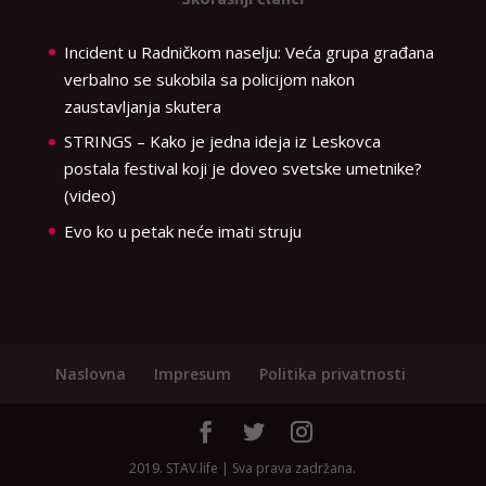
Incident u Radničkom naselju: Veća grupa građana
verbalno se sukobila sa policijom nakon
zaustavljanja skutera
STRINGS – Kako je jedna ideja iz Leskovca
postala festival koji je doveo svetske umetnike?
(video)
Evo ko u petak neće imati struju
Naslovna
Impresum
Politika privatnosti
2019. STAV.life | Sva prava zadržana.