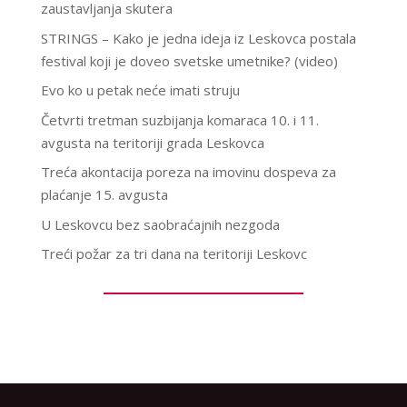
zaustavljanja skutera
STRINGS – Kako je jedna ideja iz Leskovca postala
festival koji je doveo svetske umetnike? (video)
Evo ko u petak neće imati struju
Četvrti tretman suzbijanja komaraca 10. i 11.
avgusta na teritoriji grada Leskovca
Treća akontacija poreza na imovinu dospeva za
plaćanje 15. avgusta
U Leskovcu bez saobraćajnih nezgoda
Treći požar za tri dana na teritoriji Leskovc