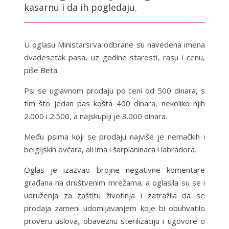
kasarnu i da ih pogledaju.
U oglasu Ministarsrva odbrane su navedena imena
dvadesetak pasa, uz godine starosti, rasu i cenu,
piše Beta.
Psi se uglavnom prodaju po ceni od 500 dinara, s
tim što jedan pas košta 400 dinara, nekoliko njih
2.000 i 2.500, a najskuplji je 3.000 dinara.
Među psima koji se prodaju najviše je nemačkih i
belgijskih ovčara, ali ima i šarplaninaca i labradora.
Oglas je izazvao brojne negativne komentare
građana na društvenim mrežama, a oglasila su se i
udruženja za zaštitu životinja i zatražila da se
prodaja zameni udomljavanjem koje bi obuhvatilo
proveru uslova, obaveznu sterilizaciju i ugovore o