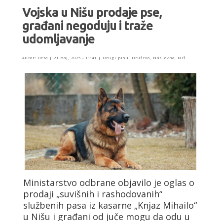
Vojska u Nišu prodaje pse,
građani negoduju i traže
udomljavanje
Autor:
Beta
|
21 maj, 2025 - 11:41
|
Drugi pisu
,
Društvo
,
Naslovna
,
Niš
Ministarstvo odbrane objavilo je oglas o
prodaji „suvišnih i rashodovanih“
službenih pasa iz kasarne „Knjaz Mihailo“
u Nišu i građani od juče mogu da odu u