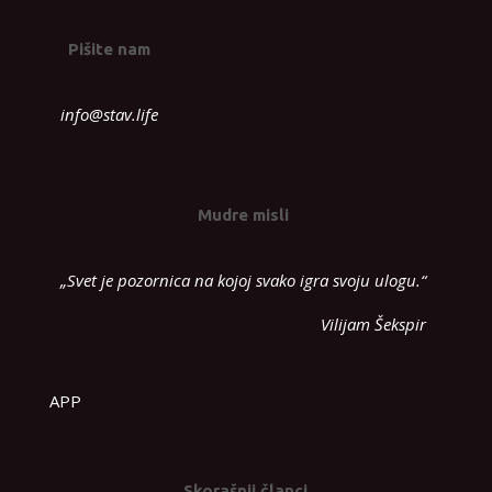
Pišite nam
info@stav.life
Mudre misli
„Svet je pozornica na kojoj svako igra svoju ulogu.“
Vilijam Šekspir
APP
Skorašnji članci