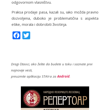
odgovornom vlasništvu.
Praksa prodaje pasa, kazali su, iako možda pravno
dozvoljena, duboko je problematična s aspekta
etike, morala i dobrobiti životinja.
F
T
ac
w
e
itt
b
er
o
Dragi čitaoci, ako želite da budete u toku i saznate prvi
najnovije vesti,
o
preuzmite aplikaciju STAV-a za
Android
.
k