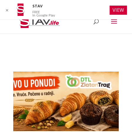
info@stav.life
STAV
VIEW
✕
FREE
In Google Play