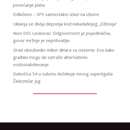
povećanje plata
Odlučeno – SPS samostalno izlazi na izbore
Uklanja se divlja deponija kod nekadašnjeg „Džinsija“
Novi DSS Leskovac: Odgovornost je pojedinačna,
govor mržnje je neprihvatljiv
Grad obezbedio milion dinara za cisterne: Evo kako
građani mogu da zatraže alternativno
vodosnabdevanje
Dubočica 54 u subotu dočekuje novog superligaša
Železničar Jug