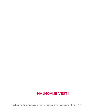
NAJNOVIJE VESTI
Četvrti tretman suzbijanja komaraca 10. i 11.