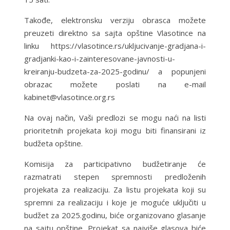
Takođe, elektronsku verziju obrasca možete
preuzeti direktno sa sajta opštine Vlasotince na
linku https://vlasotince.rs/ukljucivanje-gradjana-i-
gradjanki-kao-i-zainteresovane-javnosti-u-
kreiranju-budzeta-za-2025-godinu/ a popunjeni
obrazac možete poslati na e-mail
kabinet@vlasotince.org.rs
Na ovaj način, Vaši predlozi se mogu naći na listi
prioritetnih projekata koji mogu biti finansirani iz
budžeta opštine.
Komisija za participativno budžetiranje će
razmatrati stepen spremnosti predloženih
projekata za realizaciju. Za listu projekata koji su
spremni za realizaciju i koje je moguće uključiti u
budžet za 2025.godinu, biće organizovano glasanje
na sajtu opštine. Projekat sa najviše glasova biće