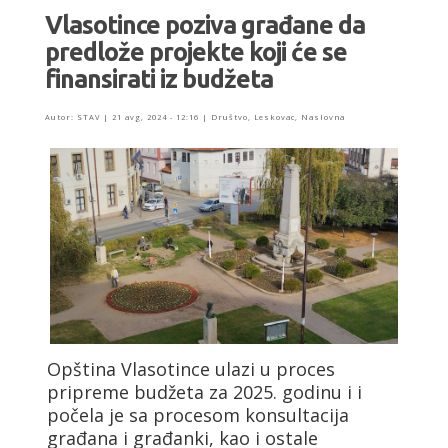
Vlasotince poziva građane da
predlože projekte koji će se
finansirati iz budžeta
Autor:
STAV
|
21 avg, 2024 - 12:16
|
Društvo
,
Leskovac
,
Naslovna
Opština Vlasotince ulazi u proces
pripreme budžeta za 2025. godinu i i
počela je sa procesom konsultacija
građana i građanki, kao i ostale