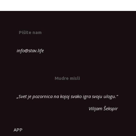
Pišite nam
info@stav.life
Mudre misli
„Svet je pozornica na kojoj svako igra svoju ulogu.“
Vilijam Šekspir
APP