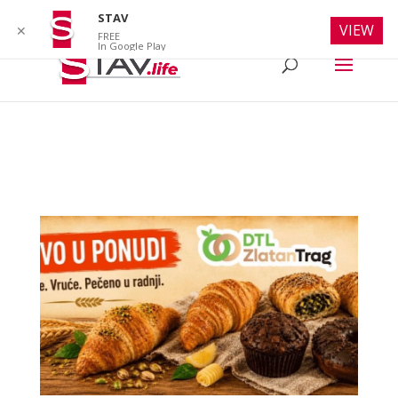
info@stav.life
STAV
VIEW
✕
FREE
In Google Play