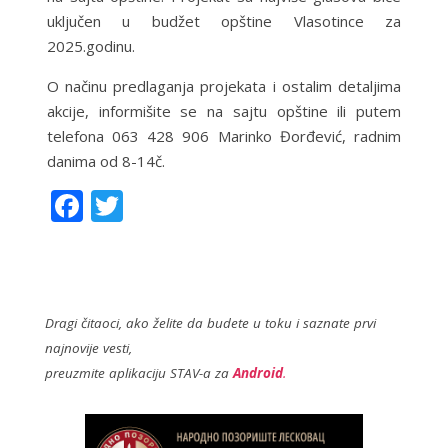
uključen u budžet opštine Vlasotince za
2025.godinu.
O načinu predlaganja projekata i ostalim detaljima
akcije, informišite se na sajtu opštine ili putem
telefona 063 428 906 Marinko Đorđević, radnim
danima od 8-14č.
F
T
ac
w
e
itt
b
er
o
Dragi čitaoci, ako želite da budete u toku i saznate prvi
najnovije vesti,
o
preuzmite aplikaciju STAV-a za
Android
.
k