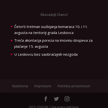
Skorašnji članci
Četvrti tretman suzbijanja komaraca 10. i 11.
avgusta na teritoriji grada Leskovca
Treća akontacija poreza na imovinu dospeva za
plaćanje 15. avgusta
U Leskovcu bez saobraćajnih nezgoda
Naslovna
Impresum
Politika privatnosti
2019. STAV.life | Sva prava zadržana.