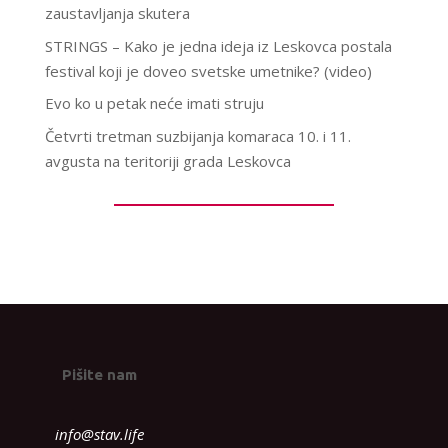
zaustavljanja skutera
STRINGS – Kako je jedna ideja iz Leskovca postala
festival koji je doveo svetske umetnike? (video)
Evo ko u petak neće imati struju
Četvrti tretman suzbijanja komaraca 10. i 11.
avgusta na teritoriji grada Leskovca
Pišite nam
info@stav.life