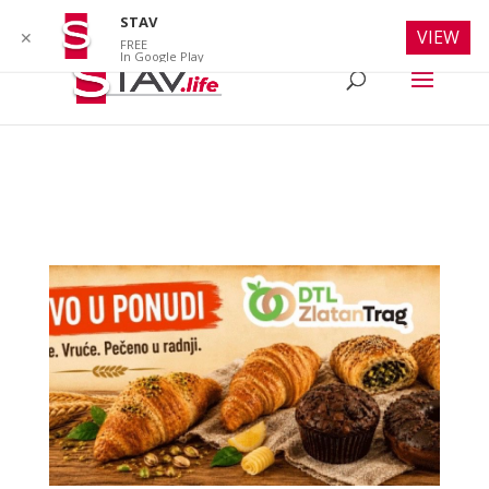
info@stav.life
STAV
VIEW
✕
FREE
In Google Play