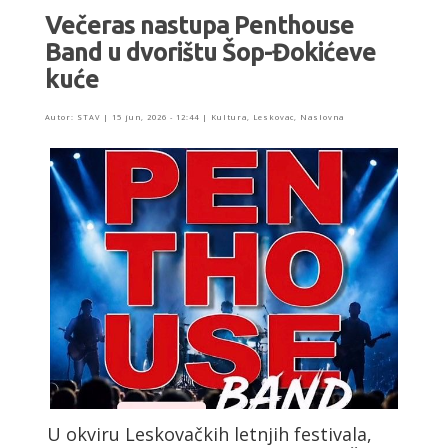
Večeras nastupa Penthouse
Band u dvorištu Šop-Đokićeve
kuće
Autor:
STAV
|
15 jun, 2026 - 12:44
|
Kultura
,
Leskovac
,
Naslovna
U okviru Leskovačkih letnjih festivala,