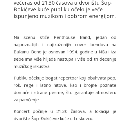
večeras od 21.30 časova u dvorištu Šop-
Đokićeve kuće publiku očekuje veče
ispunjeno muzikom i dobrom energijom.
Na scenu stiže Penthouse Band, jedan od
najpoznatijih i najtraženijih cover bendova na
Balkanu. Bend je osnovan 1994. godine u Nišu i iza
sebe ima više hiljada nastupa i više od tri decenije
muzičkog iskustva.
Publiku očekuje bogat repertoar koji obuhvata pop,
rok, rege i latino hitove, kao i brojne poznate
domaće i strane pesme, što garantuje atmosferu
za pamćenje.
Koncert počinje u 21.30 časova, a lokacija je
dvorište Šop-Đokićeve kuće u Leskovcu.