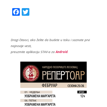
F
T
ac
w
e
itt
b
er
o
Dragi čitaoci, ako želite da budete u toku i saznate prvi
najnovije vesti,
o
preuzmite aplikaciju STAV-a za
Android
.
k