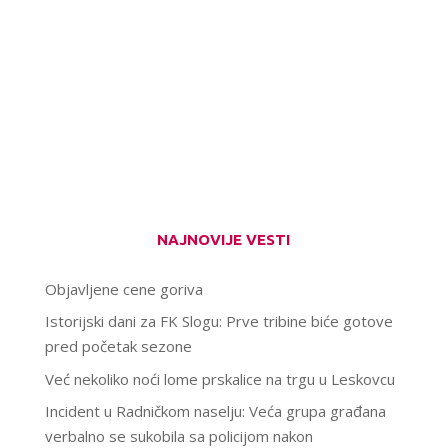
NAJNOVIJE VESTI
Objavljene cene goriva
Istorijski dani za FK Slogu: Prve tribine biće gotove
pred početak sezone
Već nekoliko noći lome prskalice na trgu u Leskovcu
Incident u Radničkom naselju: Veća grupa građana
verbalno se sukobila sa policijom nakon