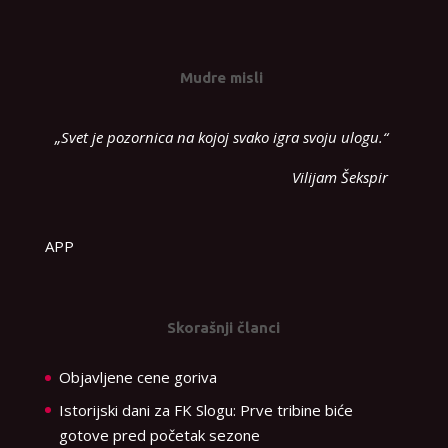
Mudre misli
„Svet je pozornica na kojoj svako igra svoju ulogu.“
Vilijam Šekspir
APP
Skorašnji članci
Objavljene cene goriva
Istorijski dani za FK Slogu: Prve tribine biće
gotove pred početak sezone