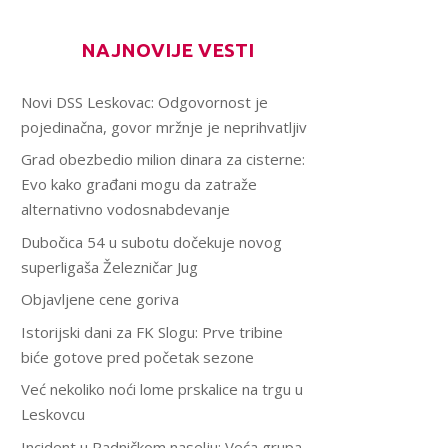
NAJNOVIJE VESTI
Novi DSS Leskovac: Odgovornost je
pojedinačna, govor mržnje je neprihvatljiv
Grad obezbedio milion dinara za cisterne:
Evo kako građani mogu da zatraže
alternativno vodosnabdevanje
Dubočica 54 u subotu dočekuje novog
superligaša Železničar Jug
Objavljene cene goriva
Istorijski dani za FK Slogu: Prve tribine
biće gotove pred početak sezone
Već nekoliko noći lome prskalice na trgu u
Leskovcu
Incident u Radničkom naselju: Veća grupa