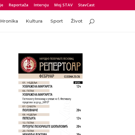
je
Reportaža
Intervju
Moj STAV
StavCast
Hronika
Kultura
Sport
Život