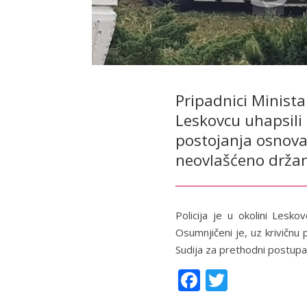
Pripadnici Minist
Leskovcu uhapsili 
postojanja osnova 
neovlašćeno držan
Policija je u okolini Lesk
Osumnjičeni je, uz krivičnu
Sudija za prethodni postupa
F
T
ac
w