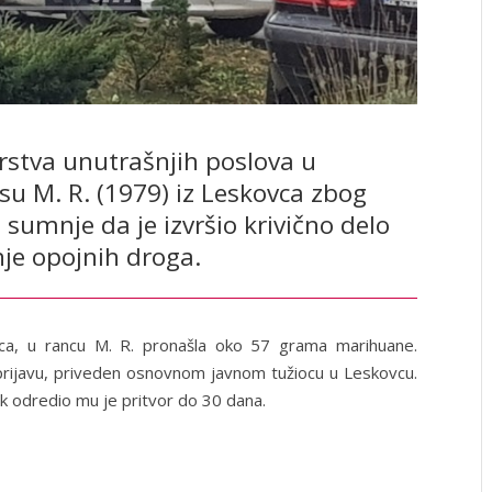
arstva unutrašnjih poslova u
su M. R. (1979) iz Leskovca zbog
sumnje da je izvršio krivično delo
je opojnih droga.
ovca, u rancu M. R. pronašla oko 57 grama marihuane.
 prijavu, priveden osnovnom javnom tužiocu u Leskovcu.
k odredio mu je pritvor do 30 dana.