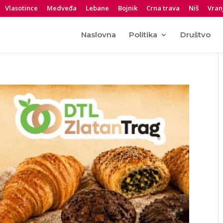
Vlasotince
Medveđa
Lebane
Bojnik
Crna trava
Niš
Vran
Naslovna
Politika
Društvo