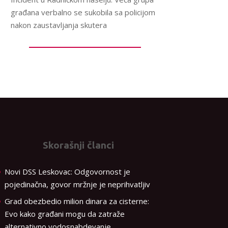
građana verbalno se sukobila sa policijom
nakon zaustavljanja skutera
Skorašnji članci
Novi DSS Leskovac: Odgovornost je
pojedinačna, govor mržnje je neprihvatljiv
Grad obezbedio milion dinara za cisterne:
Evo kako građani mogu da zatraže
alternativno vodosnabdevanje