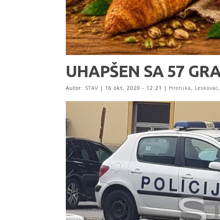
UHAPŠEN SA 57 GR
Autor:
STAV
|
16 okt, 2020 - 12:21
|
Hronika
,
Leskovac