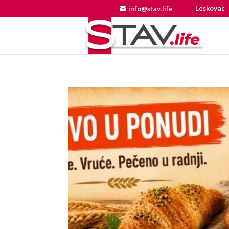
Leskovac
info@stav.life