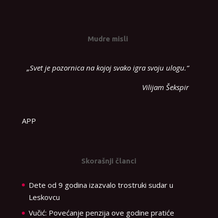
Mudre misli
„Svet je pozornica na kojoj svako igra svoju ulogu.“
Vilijam Šekspir
APP
Skorašnji članci
Dete od 9 godina izazvalo trostruki sudar u
Leskovcu
Vučić: Povećanje penzija ove godine pratiće