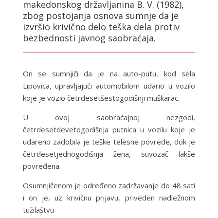
makedonskog državljanina B. V. (1982),
zbog postojanja osnova sumnje da je
izvršio krivično delo teška dela protiv
bezbednosti javnog saobraćaja.
On se sumnjiči da je na auto-putu, kod sela
Lipovica, upravljajući automobilom udario u vozilo
koje je vozio četrdesetšestogodišnji muškarac.
U ovoj saobraćajnoj nezgodi,
četrdesetdevetogodišnja putnica u vozilu koje je
udareno zadobila je teške telesne povrede, dok je
četrdesetjednogodišnja žena, suvozač lakše
povređena.
Osumnjičenom je određeno zadržavanje do 48 sati
i on je, uz krivičnu prijavu, priveden nadležnom
tužilaštvu