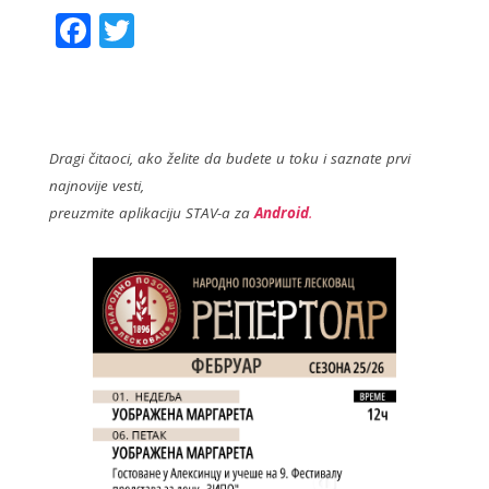
F
T
ac
w
e
itt
b
er
o
Dragi čitaoci, ako želite da budete u toku i saznate prvi
najnovije vesti,
o
preuzmite aplikaciju STAV-a za
Android
.
k