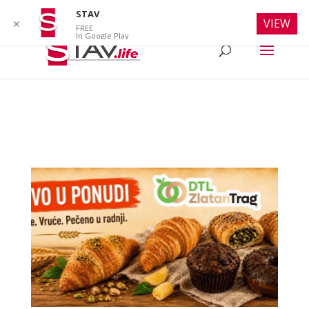
info@stav.life
STAV
VIEW
✕
FREE
In Google Play