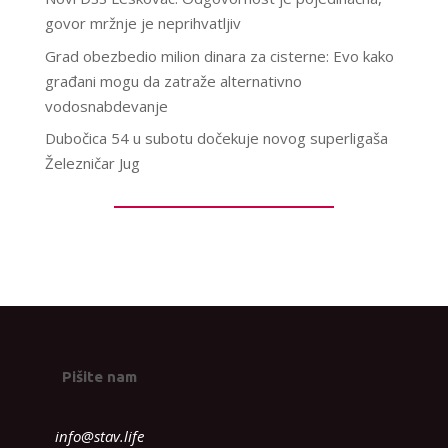
govor mržnje je neprihvatljiv
Grad obezbedio milion dinara za cisterne: Evo kako
građani mogu da zatraže alternativno
vodosnabdevanje
Dubočica 54 u subotu dočekuje novog superligaša
Železničar Jug
Pišite nam
info@stav.life