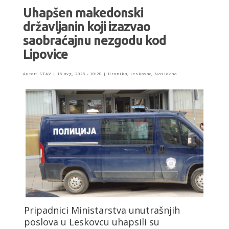
Uhapšen makedonski
državljanin koji izazvao
saobraćajnu nezgodu kod
Lipovice
Autor:
STAV
|
15 avg, 2025 - 10:20
|
Hronika
,
Leskovac
,
Naslovna
Pripadnici Ministarstva unutrašnjih
poslova u Leskovcu uhapsili su