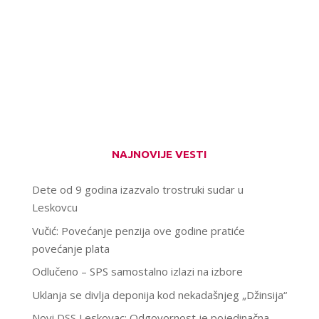
NAJNOVIJE VESTI
Dete od 9 godina izazvalo trostruki sudar u
Leskovcu
Vučić: Povećanje penzija ove godine pratiće
povećanje plata
Odlučeno – SPS samostalno izlazi na izbore
Uklanja se divlja deponija kod nekadašnjeg „Džinsija“
Novi DSS Leskovac: Odgovornost je pojedinačna,