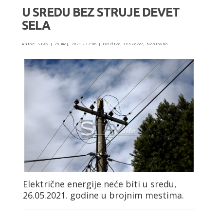
U SREDU BEZ STRUJE DEVET
SELA
Autor:
STAV
|
25 maj, 2021 - 12:06
|
Društvo
,
Leskovac
,
Naslovna
Električne energije neće biti u sredu,
26.05.2021. godine u brojnim mestima.