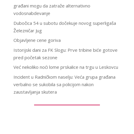
građani mogu da zatraže alternativno
vodosnabdevanje
Dubočica 54 u subotu dočekuje novog superligaša
Železničar Jug
Objavljene cene goriva
Istorijski dani za FK Slogu: Prve tribine biće gotove
pred početak sezone
Već nekoliko noći lome prskalice na trgu u Leskovcu
Incident u Radničkom naselju: Veća grupa građana
verbalno se sukobila sa policijom nakon
zaustavljanja skutera