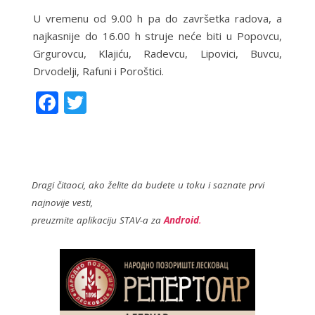
U vremenu od 9.00 h pa do završetka radova, a
najkasnije do 16.00 h struje neće biti u Popovcu,
Grgurovcu, Klajiću, Radevcu, Lipovici, Buvcu,
Drvodelji, Rafuni i Poroštici.
F
T
ac
w
e
itt
b
er
o
Dragi čitaoci, ako želite da budete u toku i saznate prvi
najnovije vesti,
o
preuzmite aplikaciju STAV-a za
Android
.
k