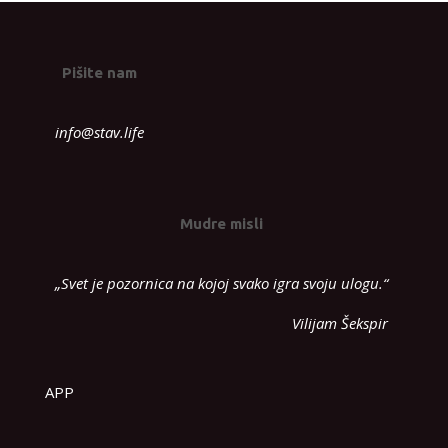
Pišite nam
info@stav.life
Mudre misli
„Svet je pozornica na kojoj svako igra svoju ulogu.“
Vilijam Šekspir
APP