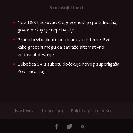
Skorašnji članci
Novi DSS Leskovac: Odgovornost je pojedinačna,
govor mržnje je neprihvatljiv
Grad obezbedio milion dinara za cisterne: Evo
kako građani mogu da zatraže alternativno
vodosnabdevanje
Dubočica 54 u subotu dočekuje novog superligaša
Železničar Jug
Naslovna
Impresum
Politika privatnosti