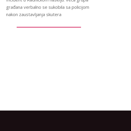
građana verbalno se sukobila sa policijom
nakon zaustavljanja skutera