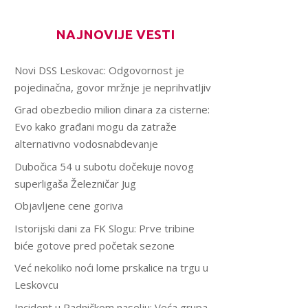
NAJNOVIJE VESTI
Novi DSS Leskovac: Odgovornost je
pojedinačna, govor mržnje je neprihvatljiv
Grad obezbedio milion dinara za cisterne:
Evo kako građani mogu da zatraže
alternativno vodosnabdevanje
Dubočica 54 u subotu dočekuje novog
superligaša Železničar Jug
Objavljene cene goriva
Istorijski dani za FK Slogu: Prve tribine
biće gotove pred početak sezone
Već nekoliko noći lome prskalice na trgu u
Leskovcu
Incident u Radničkom naselju: Veća grupa