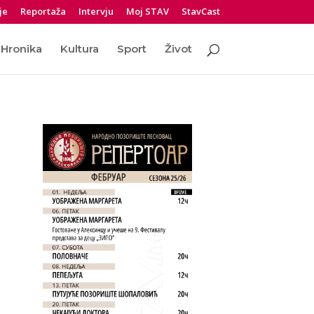
je
Reportaža
Intervju
Moj STAV
StavCast
Hronika
Kultura
Sport
Život