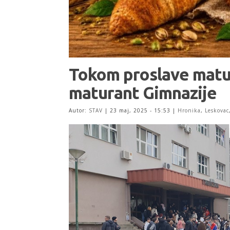
Tokom proslave matu
maturant Gimnazije
Autor:
STAV
|
23 maj, 2025 - 15:53
|
Hronika
,
Leskovac