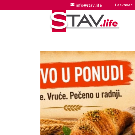
Leskovac
info@stav.life