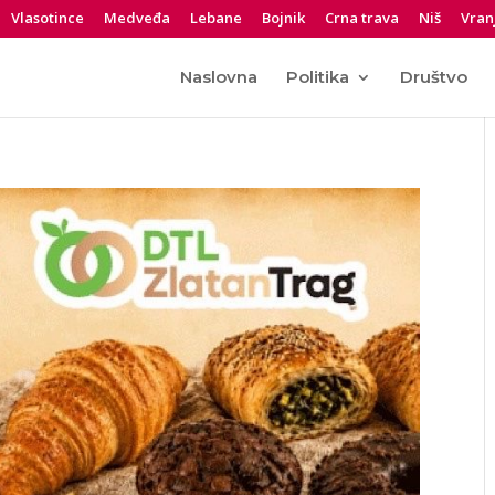
Vlasotince
Medveđa
Lebane
Bojnik
Crna trava
Niš
Vran
Naslovna
Politika
Društvo