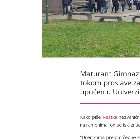
Maturant Gimnazij
tokom proslave zav
upućen u Univerzit
Kako piše
Reštka
nezvanično
na ramenima, on se iskliznuo
“Učenik ima prelom čeone kos