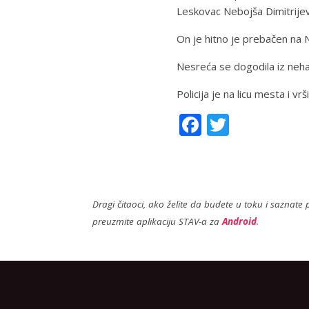
Leskovac Nebojša Dimitrijev
On je hitno je prebačen na N
Nesreća se dogodila iz neh
Policija je na licu mesta i vrši
F
T
ac
w
e
itt
b
er
Dragi čitaoci, ako želite da budete u toku i saznate p
o
preuzmite aplikaciju STAV-a za
Android
.
o
k