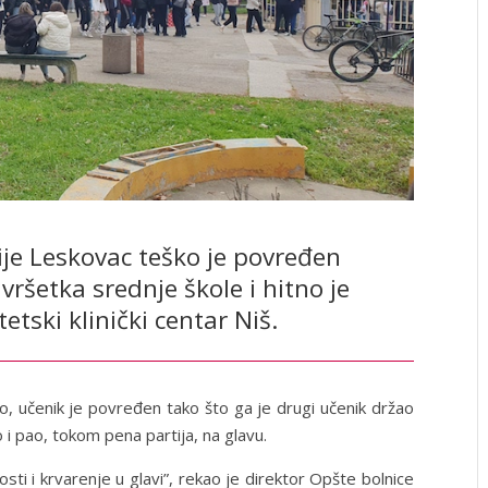
e Leskovac teško je povređen
ršetka srednje škole i hitno je
etski klinički centar Niš.
, učenik je povređen tako što ga je drugi učenik držao
 i pao, tokom pena partija, na glavu.
ti i krvarenje u glavi”, rekao je direktor Opšte bolnice