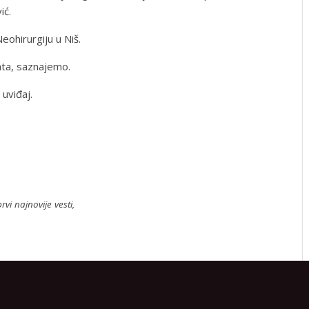
ić.
eohirurgiju u Niš.
ata, saznajemo.
 uviđaj.
rvi najnovije vesti,