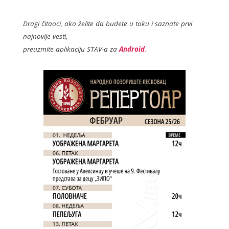
b
er
o
Dragi čitaoci, ako želite da budete u toku i saznate prvi
najnovije vesti,
o
preuzmite aplikaciju STAV-a za
Android
.
k