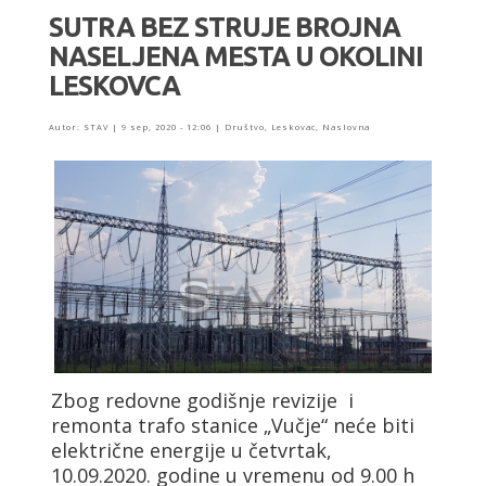
SUTRA BEZ STRUJE BROJNA
NASELJENA MESTA U OKOLINI
LESKOVCA
Autor:
STAV
|
9 sep, 2020 - 12:06
|
Društvo
,
Leskovac
,
Naslovna
Zbog redovne godišnje revizije i
remonta trafo stanice „Vučje“ neće biti
električne energije u četvrtak,
10.09.2020. godine u vremenu od 9.00 h