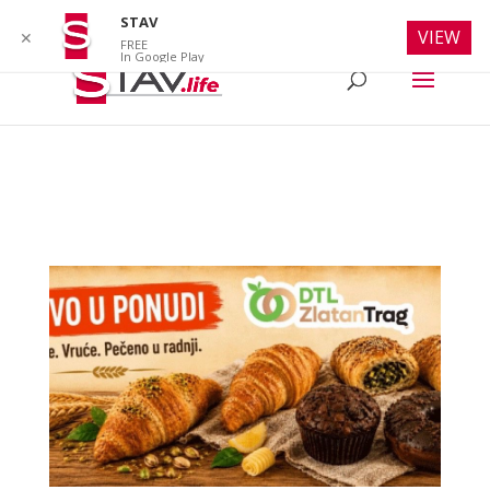
info@stav.life
STAV
VIEW
✕
FREE
In Google Play