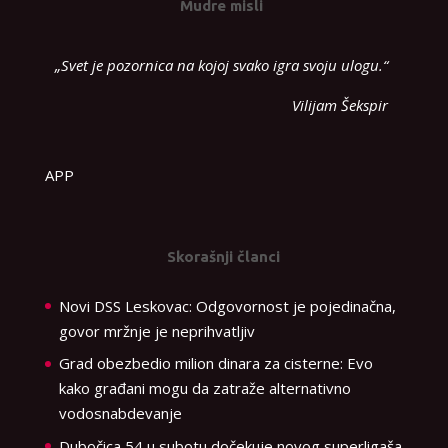
Mudre misli
„Svet je pozornica na kojoj svako igra svoju ulogu.“
Vilijam Šekspir
APP
Skorašnji članci
Novi DSS Leskovac: Odgovornost je pojedinačna,
govor mržnje je neprihvatljiv
Grad obezbedio milion dinara za cisterne: Evo
kako građani mogu da zatraže alternativno
vodosnabdevanje
Dubočica 54 u subotu dočekuje novog superligaša