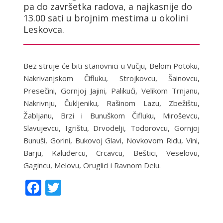
pa do završetka radova, a najkasnije do
13.00 sati u brojnim mestima u okolini
Leskovca.
Bez struje će biti stanovnici u Vučju, Belom Potoku,
Nakrivanjskom Čifluku, Strojkovcu, Šainovcu,
Presečini, Gornjoj Jajini, Palikući, Velikom Trnjanu,
Nakrivnju, Čukljeniku, Rašinom Lazu, Zbežištu,
Žabljanu, Brzi i Bunuškom Čifluku, Miroševcu,
Slavujevcu, Igrištu, Drvodelji, Todorovcu, Gornjoj
Bunuši, Gorini, Bukovoj Glavi, Novkovom Ridu, Vini,
Barju, Kaluđercu, Crcavcu, Beštici, Veselovu,
Gagincu, Melovu, Oruglici i Ravnom Delu.
F
T
ac
w
e
itt