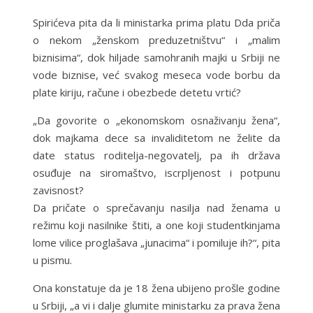
Spirićeva pita da li ministarka prima platu Dda priča
o nekom „ženskom preduzetništvu“ i „malim
biznisima“, dok hiljade samohranih majki u Srbiji ne
vode biznise, već svakog meseca vode borbu da
plate kiriju, račune i obezbede detetu vrtić?
„Da govorite o „ekonomskom osnaživanju žena“,
dok majkama dece sa invaliditetom ne želite da
date status roditelja-negovatelj, pa ih država
osuđuje na siromaštvo, iscrpljenost i potpunu
zavisnost?
Da pričate o sprečavanju nasilja nad ženama u
režimu koji nasilnike štiti, a one koji studentkinjama
lome vilice proglašava „junacima“ i pomiluje ih?“, pita
u pismu.
Ona konstatuje da je 18 žena ubijeno prošle godine
u Srbiji, „a vi i dalje glumite ministarku za prava žena