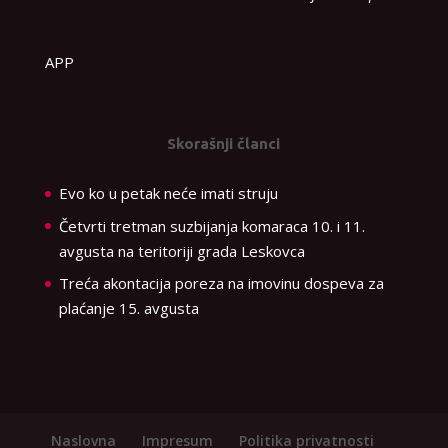
APP
Skorašnji članci
Evo ko u petak neće imati struju
Četvrti tretman suzbijanja komaraca 10. i 11.
avgusta na teritoriji grada Leskovca
Treća akontacija poreza na imovinu dospeva za
plaćanje 15. avgusta
Naslovna
Impresum
Politika privatnosti