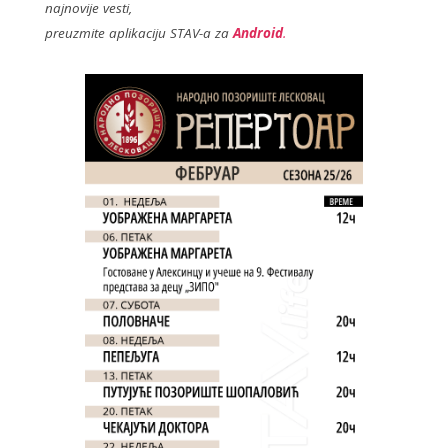
najnovije vesti,
o
preuzmite aplikaciju STAV-a za
Android
.
k