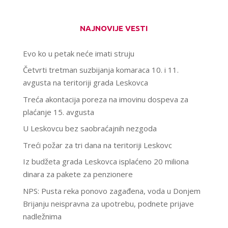
NAJNOVIJE VESTI
Evo ko u petak neće imati struju
Četvrti tretman suzbijanja komaraca 10. i 11.
avgusta na teritoriji grada Leskovca
Treća akontacija poreza na imovinu dospeva za
plaćanje 15. avgusta
U Leskovcu bez saobraćajnih nezgoda
Treći požar za tri dana na teritoriji Leskovc
Iz budžeta grada Leskovca isplaćeno 20 miliona
dinara za pakete za penzionere
NPS: Pusta reka ponovo zagađena, voda u Donjem
Brijanju neispravna za upotrebu, podnete prijave
nadležnima