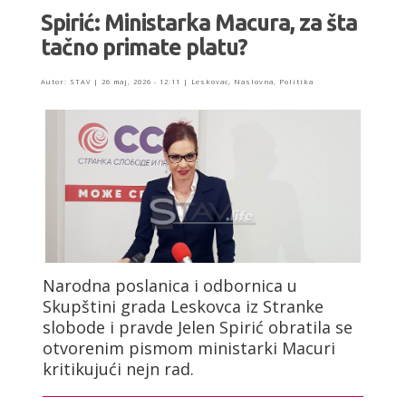
Spirić: Ministarka Macura, za šta
tačno primate platu?
Autor:
STAV
|
26 maj, 2026 - 12:11
|
Leskovac
,
Naslovna
,
Politika
Narodna poslanica i odbornica u
Skupštini grada Leskovca iz Stranke
slobode i pravde Jelen Spirić obratila se
otvorenim pismom ministarki Macuri
kritikujući nejn rad.