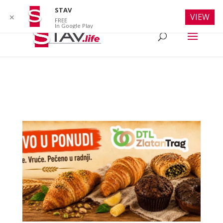
info@stav.life
STAV
VIEW
✕
FREE
In Google Play