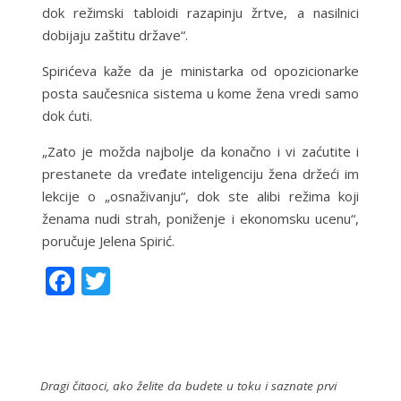
dok režimski tabloidi razapinju žrtve, a nasilnici
dobijaju zaštitu države“.
Spirićeva kaže da je ministarka od opozicionarke
posta saučesnica sistema u kome žena vredi samo
dok ćuti.
„Zato je možda najbolje da konačno i vi zaćutite i
prestanete da vređate inteligenciju žena držeći im
lekcije o „osnaživanju“, dok ste alibi režima koji
ženama nudi strah, poniženje i ekonomsku ucenu“,
poručuje Jelena Spirić.
F
T
ac
w
e
itt
b
er
o
Dragi čitaoci, ako želite da budete u toku i saznate prvi