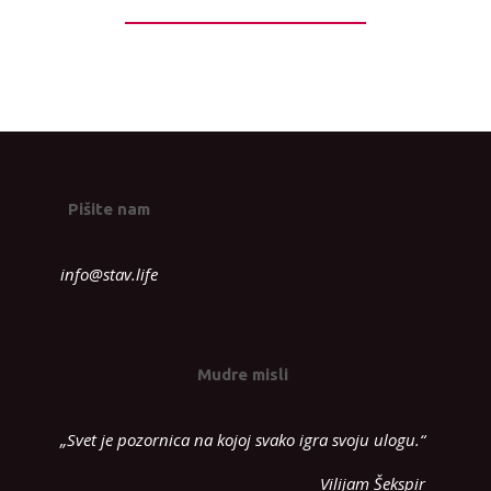
Pišite nam
info@stav.life
Mudre misli
„Svet je pozornica na kojoj svako igra svoju ulogu.“
Vilijam Šekspir