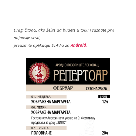
ac
w
e
itt
b
er
o
Dragi čitaoci, ako želite da budete u toku i saznate prvi
najnovije vesti,
o
preuzmite aplikaciju STAV-a za
Android
.
k