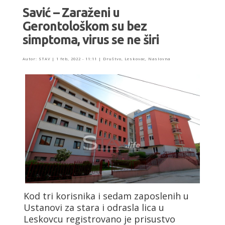
Savić – Zaraženi u
Gerontološkom su bez
simptoma, virus se ne širi
Autor:
STAV
|
1 feb, 2022 - 11:11
|
Društvo
,
Leskovac
,
Naslovna
Kod tri korisnika i sedam zaposlenih u
Ustanovi za stara i odrasla lica u
Leskovcu registrovano je prisustvo