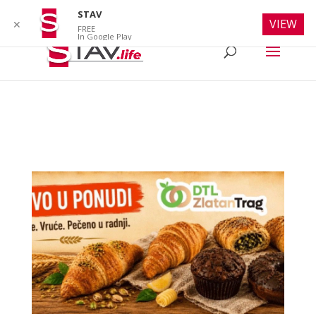
info@stav.life
STAV
VIEW
✕
FREE
In Google Play