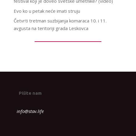
festival koji je doveo svetske umetnike? (video)
Evo ko u petak neće imati struju
Četvrti tretman suzbijanja komaraca 10. i 11.
avgusta na teritoriji grada Leskovca
Pišite nam
info@stav.life