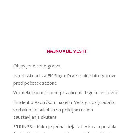
NAJNOVIJE VESTI
Objavljene cene goriva
Istorijski dani za FK Slogu: Prve tribine biće gotove
pred početak sezone
Već nekoliko noći lome prskalice na trgu u Leskovcu
Incident u Radničkom naselju: Veća grupa građana
verbalno se sukobila sa policijom nakon
zaustavljanja skutera
STRINGS – Kako je jedna ideja iz Leskovca postala