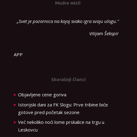
Mudre misli
„Svet je pozornica na kojoj svako igra svoju ulogu.“
Vilijam Šekspir
APP
Skorašnji članci
Objavljene cene goriva
Istorijski dani za FK Slogu: Prve tribine biće
gotove pred početak sezone
Već nekoliko noći lome prskalice na trgu u
Leskovcu