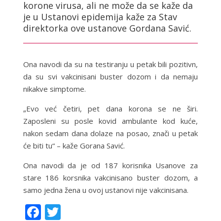
korone virusa, ali ne može da se kaže da
je u Ustanovi epidemija kaže za Stav
direktorka ove ustanove Gordana Savić.
Ona navodi da su na testiranju u petak bili pozitivn,
da su svi vakcinisani buster dozom i da nemaju
nikakve simptome.
„Evo već četiri, pet dana korona se ne širi.
Zaposleni su posle kovid ambulante kod kuće,
nakon sedam dana dolaze na posao, znači u petak
će biti tu“ – kaže Gorana Savić.
Ona navodi da je od 187 korisnika Usanove za
stare 186 korsnika vakcinisano buster dozom, a
samo jedna žena u ovoj ustanovi nije vakcinisana.
F
T