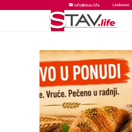
Leskovac
info@stav.life