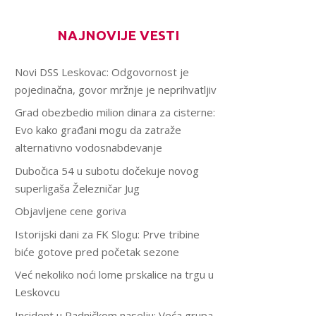
NAJNOVIJE VESTI
Novi DSS Leskovac: Odgovornost je
pojedinačna, govor mržnje je neprihvatljiv
Grad obezbedio milion dinara za cisterne:
Evo kako građani mogu da zatraže
alternativno vodosnabdevanje
Dubočica 54 u subotu dočekuje novog
superligaša Železničar Jug
Objavljene cene goriva
Istorijski dani za FK Slogu: Prve tribine
biće gotove pred početak sezone
Već nekoliko noći lome prskalice na trgu u
Leskovcu
Incident u Radničkom naselju: Veća grupa