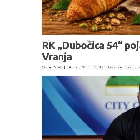
RK „Dubočica 54“ po
Vranja
Autor:
STAV
|
29 maj, 2026 - 12:16
|
Leskovac
,
Naslovn