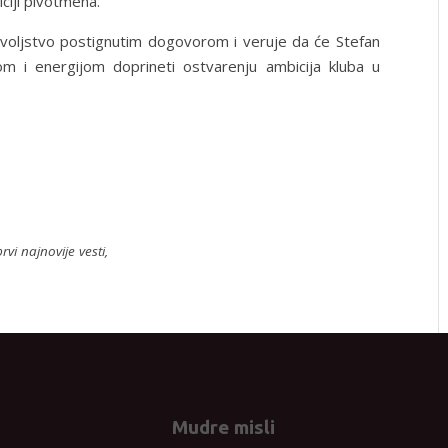
iciji pivotmena.
voljstvo postignutim dogovorom i veruje da će Stefan
om i energijom doprineti ostvarenju ambicija kluba u
rvi najnovije vesti,
Mudre misli