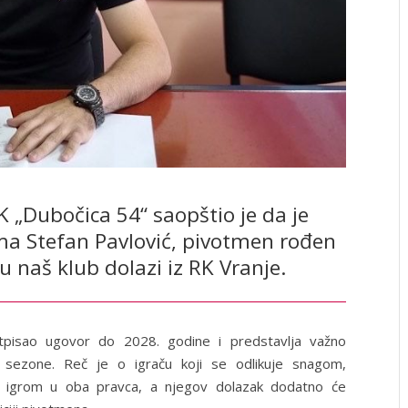
 „Dubočica 54“ saopštio je da je
ma Stefan Pavlović, pivotmen rođen
 u naš klub dolazi iz RK Vranje.
tpisao ugovor do 2028. godine i predstavlja važno
 sezone. Reč je o igraču koji se odlikuje snagom,
 igrom u oba pravca, a njegov dolazak dodatno će