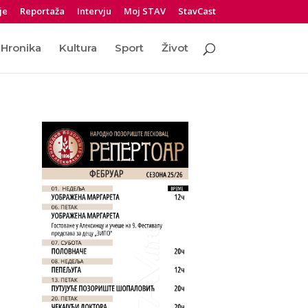
je
Reportaža
Intervju
Moj STAV
StavCast
Hronika
Kultura
Sport
Život