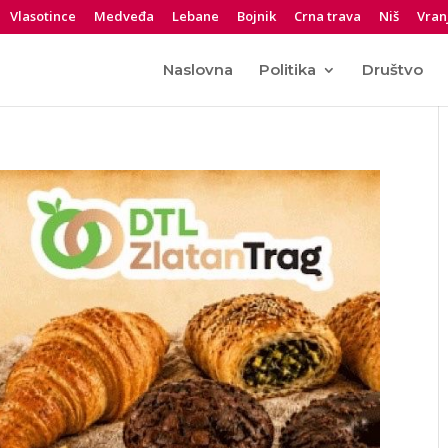
Vlasotince
Medveđa
Lebane
Bojnik
Crna trava
Niš
Vran
Naslovna
Politika
Društvo