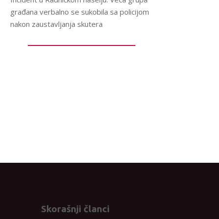
građana verbalno se sukobila sa policijom
nakon zaustavljanja skutera
Skorašnji članci