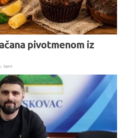
jačana pivotmenom iz
a
,
Sport