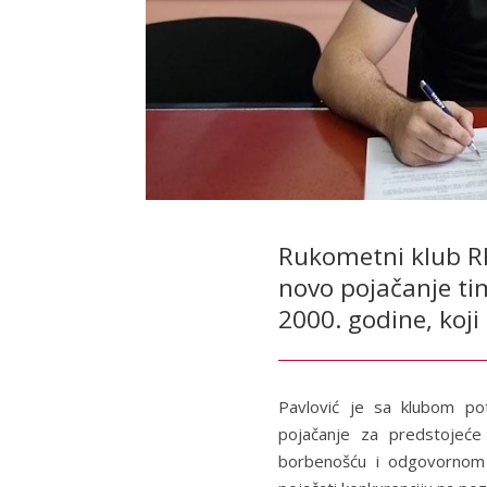
Rukometni klub RK
novo pojačanje ti
2000. godine, koji
Pavlović je sa klubom po
pojačanje za predstojeće
borbenošću i odgovornom