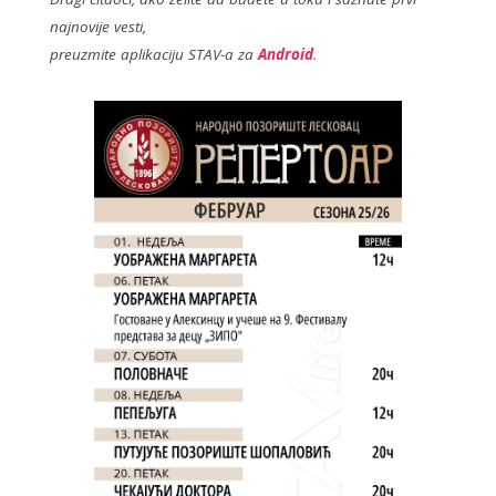
o
najnovije vesti,
o
preuzmite aplikaciju STAV-a za
Android
.
k