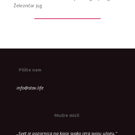
Železničar Jug
Pišite nam
info@stav.life
Mudre misli
„Svet je pozornica na kojoj svako igra svoju ulogu.“