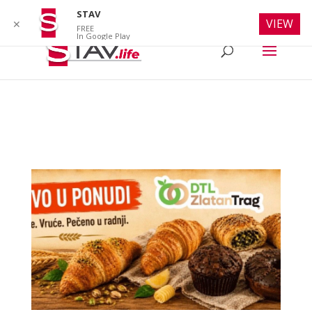
info@stav.life
STAV
VIEW
✕
FREE
In Google Play