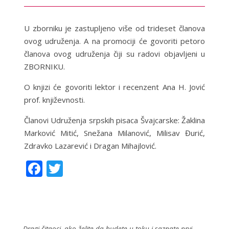
U zborniku je zastupljeno više od trideset članova
ovog udruženja. A na promociji će govoriti petoro
članova ovog udruženja čiji su radovi objavljeni u
ZBORNIКU.
O knjizi će govoriti lektor i recenzent Ana H. Jović
prof. književnosti.
Članovi Udruženja srpskih pisaca Švajcarske: Žaklina
Marković Mitić, Snežana Milanović, Milisav Đurić,
Zdravko Lazarević i Dragan Mihajlović.
F
T
ac
w
e
itt
b
er
Dragi čitaoci, ako želite da budete u toku i saznate prvi