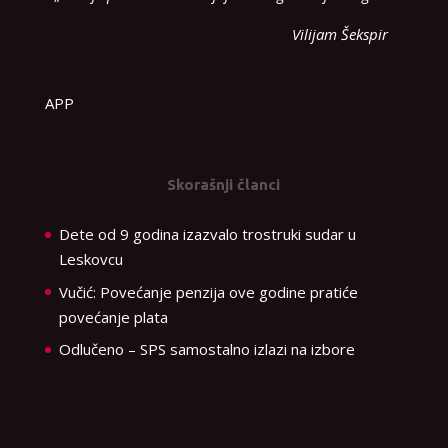
Vilijam Šekspir
APP
Skorašnji članci
Dete od 9 godina izazvalo trostruki sudar u
Leskovcu
Vučić: Povećanje penzija ove godine pratiće
povećanje plata
Odlučeno – SPS samostalno izlazi na izbore