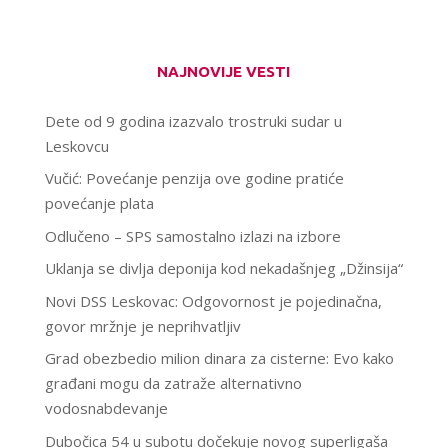
NAJNOVIJE VESTI
Dete od 9 godina izazvalo trostruki sudar u
Leskovcu
Vučić: Povećanje penzija ove godine pratiće
povećanje plata
Odlučeno – SPS samostalno izlazi na izbore
Uklanja se divlja deponija kod nekadašnjeg „Džinsija“
Novi DSS Leskovac: Odgovornost je pojedinačna,
govor mržnje je neprihvatljiv
Grad obezbedio milion dinara za cisterne: Evo kako
građani mogu da zatraže alternativno
vodosnabdevanje
Dubočica 54 u subotu dočekuje novog superligaša