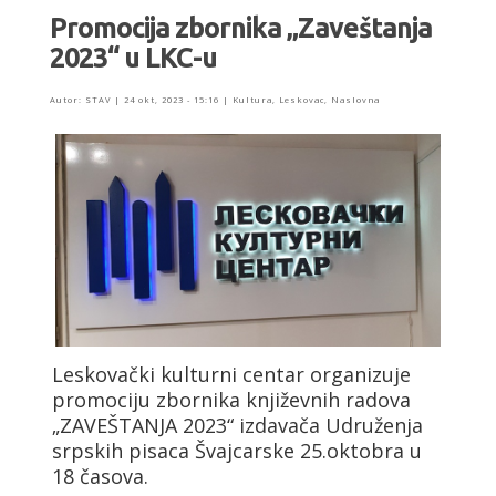
Promocija zbornika „Zaveštanja
2023“ u LKC-u
Autor:
STAV
|
24 okt, 2023 - 15:16
|
Kultura
,
Leskovac
,
Naslovna
Leskovački kulturni centar organizuje
promociju zbornika književnih radova
„ZAVEŠTANJA 2023“ izdavača Udruženja
srpskih pisaca Švajcarske 25.oktobra u
18 časova.