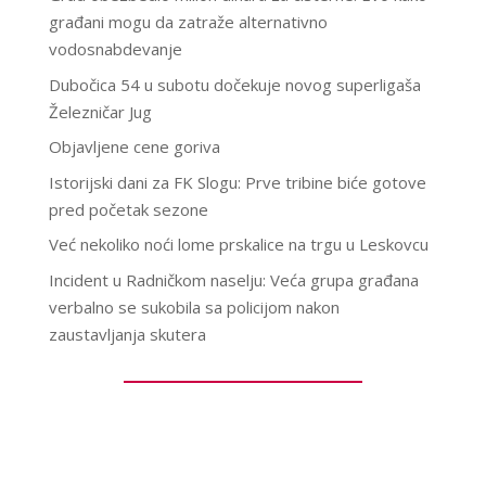
građani mogu da zatraže alternativno
vodosnabdevanje
Dubočica 54 u subotu dočekuje novog superligaša
Železničar Jug
Objavljene cene goriva
Istorijski dani za FK Slogu: Prve tribine biće gotove
pred početak sezone
Već nekoliko noći lome prskalice na trgu u Leskovcu
Incident u Radničkom naselju: Veća grupa građana
verbalno se sukobila sa policijom nakon
zaustavljanja skutera