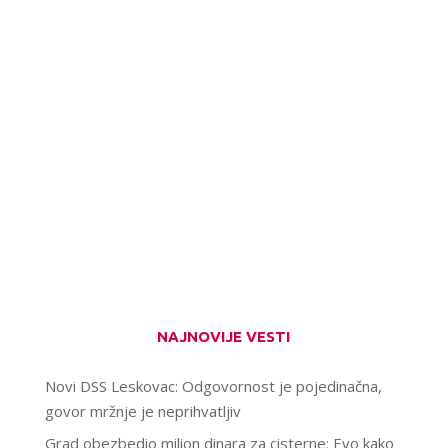
NAJNOVIJE VESTI
Novi DSS Leskovac: Odgovornost je pojedinačna,
govor mržnje je neprihvatljiv
Grad obezbedio milion dinara za cisterne: Evo kako