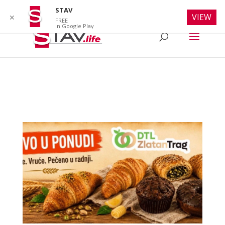
info@stav.life
STAV
VIEW
✕
FREE
In Google Play