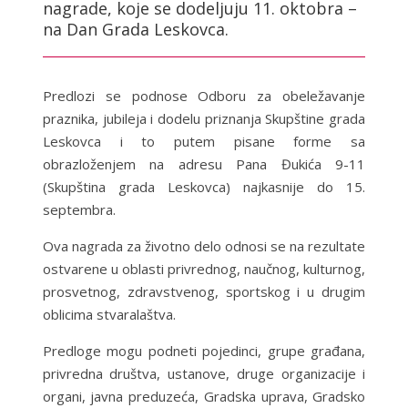
nagrade, koje se dodeljuju 11. oktobra –
na Dan Grada Leskovca.
Predlozi se podnose Odboru za obeležavanje
praznika, jubileja i dodelu priznanja Skupštine grada
Leskovca i to putem pisane forme sa
obrazloženjem na adresu Pana Đukića 9-11
(Skupština grada Leskovca) najkasnije do 15.
septembra.
Ova nagrada za životno delo odnosi se na rezultate
ostvarene u oblasti privrednog, naučnog, kulturnog,
prosvetnog, zdravstvenog, sportskog i u drugim
oblicima stvaralaštva.
Predloge mogu podneti pojedinci, grupe građana,
privredna društva, ustanove, druge organizacije i
organi, javna preduzeća, Gradska uprava, Gradsko