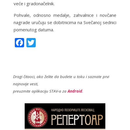
veće i gradonačelnik.
Pohvale, odnosno medalje, zahvalnice i novčane
nagrade uručuju se dobitnicima na Svečanoj sednici
pomenutog datuma.
F
T
ac
w
e
itt
b
er
o
Dragi čitaoci, ako želite da budete u toku i saznate prvi
najnovije vesti,
o
preuzmite aplikaciju STAV-a za
Android
.
k