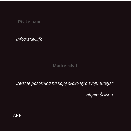
Pišite nam
info@stav.life
Mudre misli
„Svet je pozornica na kojoj svako igra svoju ulogu.“
Vilijam Šekspir
APP