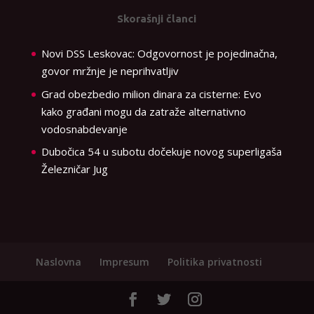
Skorašnji članci
Novi DSS Leskovac: Odgovornost je pojedinačna,
govor mržnje je neprihvatljiv
Grad obezbedio milion dinara za cisterne: Evo
kako građani mogu da zatraže alternativno
vodosnabdevanje
Dubočica 54 u subotu dočekuje novog superligaša
Železničar Jug
Naslovna
Impresum
Politika privatnosti