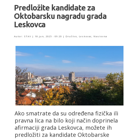
Predložite kandidate za
Oktobarsku nagradu grada
Leskovca
Autor:
STAV
|
18 jun, 2025 - 09:20
|
Društvo
,
Leskovac
,
Naslovna
Ako smatrate da su određena fizička ili
pravna lica na bilo koji način doprinela
afirmaciji grada Leskovca, možete ih
predložiti za kandidate Oktobarske