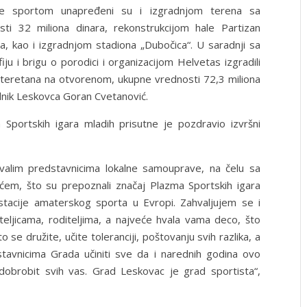
nje sportom unapređeni su i izgradnjom terena sa
i 32 miliona dinara, rekonstrukcijom hale Partizan
a, kao i izgradnjom stadiona „Dubočica“. U saradnji sa
u i brigu o porodici i organizacijom Helvetas izgradili
 7 teretana na otvorenom, ukupne vrednosti 72,3 miliona
lnik Leskovca Goran Cvetanović.
 Sportskih igara mladih prisutne je pozdravio izvršni
hvalim predstavnicima lokalne samouprave, na čelu sa
ćem, što su prepoznali značaj Plazma Sportskih igara
stacije amaterskog sporta u Evropi. Zahvaljujem se i
čiteljicama, roditeljima, a najveće hvala vama deco, što
o se družite, učite toleranciji, poštovanju svih razlika, a
avnicima Grada učiniti sve da i narednih godina ovo
dobrobit svih vas. Grad Leskovac je grad sportista“,