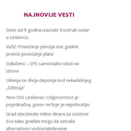
NAJNOVIJE VESTI
Dete od 9 godina izazvalo trostruki sudar
u Leskovcu
Vučić: Povećanje penzija ove godine
pratiće povećanje plata
Odlučeno – SPS samostalno izlazi na
izbore
Uklanja se divlja deponija kod nekadašnjeg
„Džinsija“
Novi DSS Leskovac: Odgovornost je
pojedinačna, govor mržnje je neprihvatljiv
Grad obezbedio milion dinara za cisterne:
Evo kako građani mogu da zatraže
alternativno vodosnabdevanje