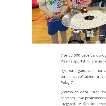
Više od 500 dece osnovnog 
Plazma sportskim igrama ml
Igre su organizovane na viš
terenu sa veštačkom travom 
Pelagić“.
„Želimo da deca i mladi im
sportom, kako profesionalno
i izgradili 26 školskih tere