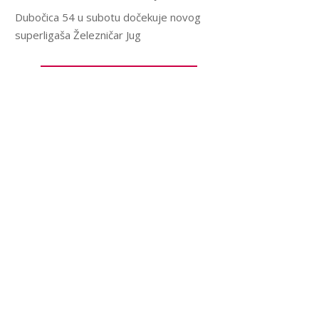
Dubočica 54 u subotu dočekuje novog
superligaša Železničar Jug