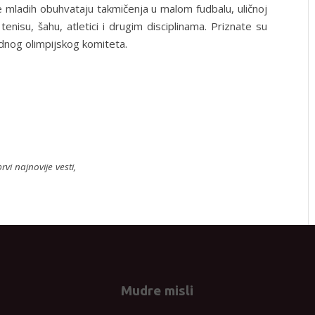
 mladih obuhvataju takmičenja u malom fudbalu, uličnoj
tenisu, šahu, atletici i drugim disciplinama. Priznate su
nog olimpijskog komiteta.
rvi najnovije vesti,
Mudre misli