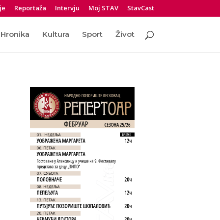
je
Reportaža
Intervju
Moj STAV
StavCast
Hronika
Kultura
Sport
Život