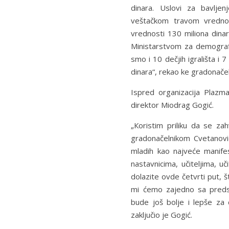
dinara. Uslovi za bavlje
veštačkom travom vrednost
vrednosti 130 miliona dinar
Ministarstvom za demografij
smo i 10 dečjih igrališta i
dinara“, rekao ke gradonače
Ispred organizacija Plazma
direktor Miodrag Gogić.
„Кoristim priliku da se za
gradonačelnikom Cvetanovi
mladih kao najveće manife
nastavnicima, učiteljima, u
dolazite ovde četvrti put, št
mi ćemo zajedno sa predst
bude još bolje i lepše za 
zaključio je Gogić.