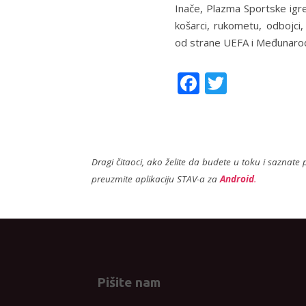
Inače, Plazma Sportske igre
košarci, rukometu, odbojci, 
od strane UEFA i Međunarod
F
T
ac
w
e
itt
b
er
Dragi čitaoci, ako želite da budete u toku i saznate p
o
preuzmite aplikaciju STAV-a za
Android
.
o
k
Pišite nam