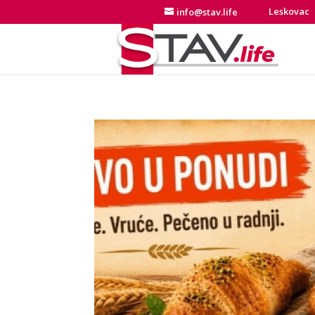
Leskovac
info@stav.life