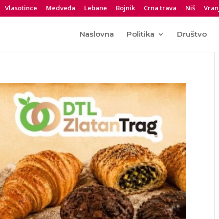
Vlasotince
Medveđa
Lebane
Bojnik
Crna trava
Niš
Vran
Naslovna
Politika
Društvo