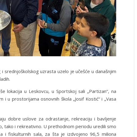
i srednjoškolskog uzrasta uzelo je učešće u današnjim
adih.
e lokacija u Leskovcu, u Sportskoj sali „Partizan“, na
i u prostorijama osnovnih škola „Josif Кostić“ i „Vasa
aju dobre uslove za odrastanje, rekreaciju i bavljenje
, tako i rekreativno. U prethodnom periodu uredili smo
na i fiskulturnih sala, za šta je izdvojeno 96,5 miliona