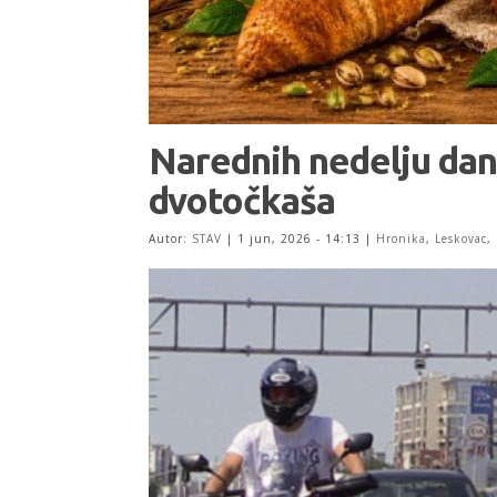
Narednih nedelju dan
dvotočkaša
Autor:
STAV
|
1 jun, 2026 - 14:13
|
Hronika
,
Leskovac
,