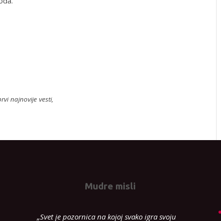
oda.
rvi najnovije vesti,
Mudre misli
„Svet je pozornica na kojoj svako igra svoju