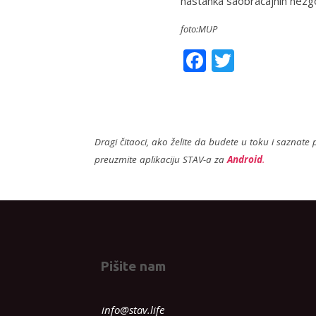
nastanka saobraćajnih nezg
foto:MUP
F
T
ac
w
e
itt
b
er
Dragi čitaoci, ako želite da budete u toku i saznate p
o
preuzmite aplikaciju STAV-a za
Android
.
o
k
Pišite nam
info@stav.life