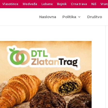
Vlasotince
Medveđa
Lebane
Bojnik
Crna trava
Niš
Vran
Naslovna
Politika
Društvo