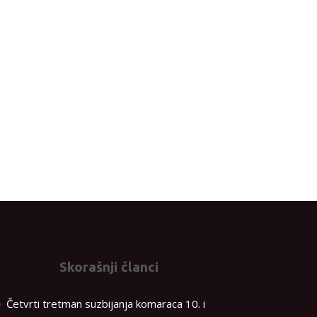
Skorašnji članci
Četvrti tretman suzbijanja komaraca 10. i