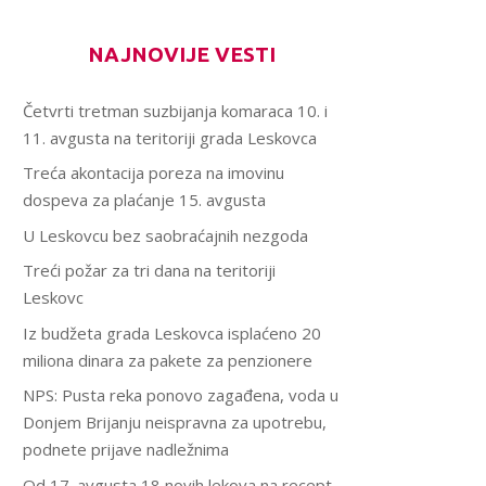
NAJNOVIJE VESTI
Četvrti tretman suzbijanja komaraca 10. i
11. avgusta na teritoriji grada Leskovca
Treća akontacija poreza na imovinu
dospeva za plaćanje 15. avgusta
U Leskovcu bez saobraćajnih nezgoda
Treći požar za tri dana na teritoriji
Leskovc
Iz budžeta grada Leskovca isplaćeno 20
miliona dinara za pakete za penzionere
NPS: Pusta reka ponovo zagađena, voda u
Donjem Brijanju neispravna za upotrebu,
podnete prijave nadležnima
Od 17. avgusta 18 novih lekova na recept