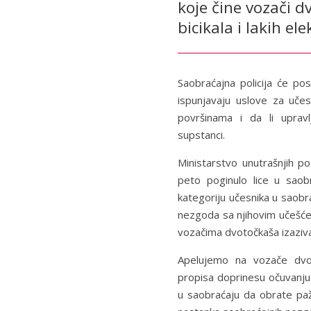
koje čine vozači 
bicikala i lakih ele
Saobraćajna policija će pos
ispunjavaju uslove za uče
površinama i da li upravl
supstanci.
Ministarstvo unutrašnjih p
peto poginulo lice u sao
kategoriju učesnika u saobra
nezgoda sa njihovim učešće
vozačima dvotočkaša izaziva
Apelujemo na vozače dvo
propisa doprinesu očuvanju
u saobraćaju da obrate paž