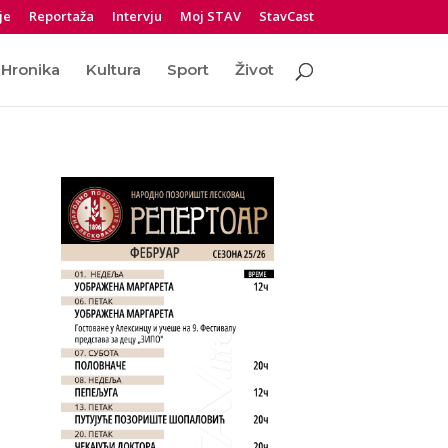
je
Reportaža
Intervju
Moj STAV
StavCast
Hronika
Kultura
Sport
Život