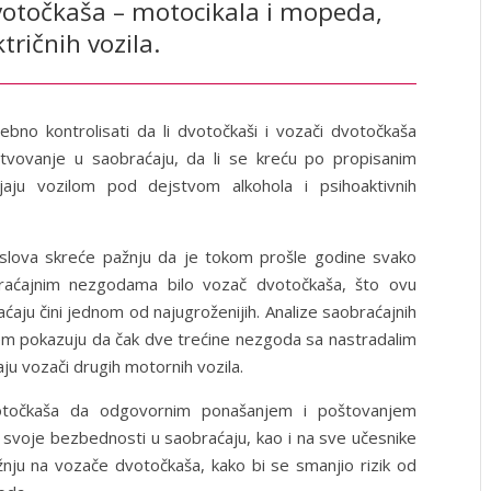
dvotočkaša – motocikala i mopeda,
ktričnih vozila.
ebno kontrolisati da li dvotočkaši i vozači dvotočkaša
stvovanje u saobraćaju, da li se kreću po propisanim
jaju vozilom pod dejstvom alkohola i psihoaktivnih
oslova skreće pažnju da je tokom prošle godine svako
braćajnim nezgodama bilo vozač dvotočkaša, što ovu
ćaju čini jednom od najugroženijih. Analize saobraćajnih
m pokazuju da čak dve trećine nezgoda sa nastradalim
ju vozači drugih motornih vozila.
točkaša da odgovornim ponašanjem i poštovanjem
 svoje bezbednosti u saobraćaju, kao i na sve učesnike
nju na vozače dvotočkaša, kako bi se smanjio rizik od