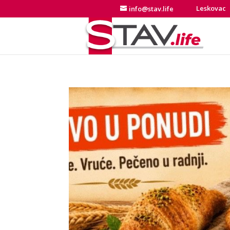
Leskovac
info@stav.life