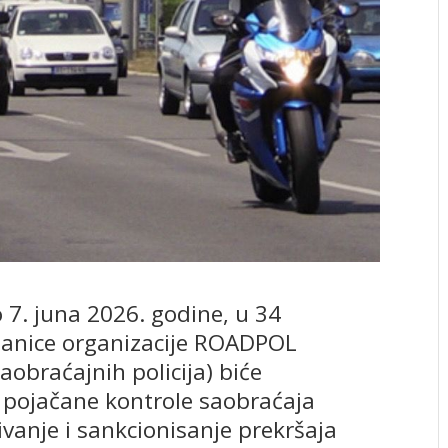
 7. juna 2026. godine, u 34
lanice organizacije ROADPOL
obraćajnih policija) biće
 pojačane kontrole saobraćaja
vanje i sankcionisanje prekršaja