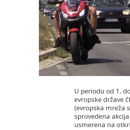
U periodu od 1. do
evropske države č
(evropska mreža sa
sprovedena akcija
usmerena na otkri