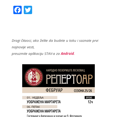
F
T
ac
w
e
itt
b
er
o
Dragi čitaoci, ako želite da budete u toku i saznate prvi
najnovije vesti,
o
preuzmite aplikaciju STAV-a za
Android
.
k