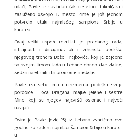
mlađi, Pavle je savladao čak desetoro takmičara i
zasluženo osvojio 1. mesto, čime je još jednom
potvrdio titulu najmlađeg šampiona Srbije u
karateu.
Ovaj veliki uspeh rezultat je predanog rada,
istrajnosti i discipline, ali i vrhunske podrške
njegovog trenera Bože Trajkovića, koji je zajedno
sa svojim timom tada u Lebane doneo dve zlatne,
sedam srebrnih i tri bronzane medalje.
Pavle iza sebe ima i neizmernu podršku svoje
porodice – oca Dragana, majke Jelene i sestre
Mine, koji su njegov najčvršći oslonac i najveći
navijači.
Ovim je Pavle Jović (5) iz Lebana zvaničmo dve
godine za redom najmlađi šampion Srbije u karate-
u.