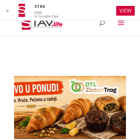
info@stav.life
STAV
VIEW
✕
FREE
In Google Play