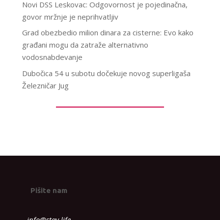
Novi DSS Leskovac: Odgovornost je pojedinačna,
govor mržnje je neprihvatljiv
Grad obezbedio milion dinara za cisterne: Evo kako
građani mogu da zatraže alternativno
vodosnabdevanje
Dubočica 54 u subotu dočekuje novog superligaša
Železničar Jug
Pišite nam
info@stav.life