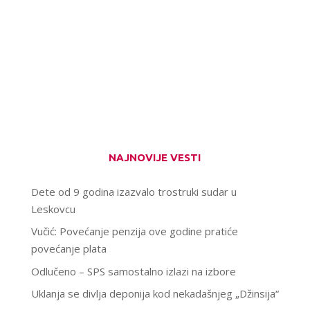
NAJNOVIJE VESTI
Dete od 9 godina izazvalo trostruki sudar u
Leskovcu
Vučić: Povećanje penzija ove godine pratiće
povećanje plata
Odlučeno – SPS samostalno izlazi na izbore
Uklanja se divlja deponija kod nekadašnjeg „Džinsija“