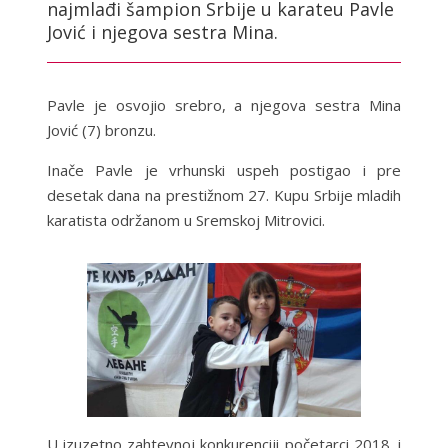
najmlađi šampion Srbije u karateu Pavle
Jović i njegova sestra Mina.
Pavle je osvojio srebro, a njegova sestra Mina
Jović (7) bronzu.
Inače Pavle je vrhunski uspeh postigao i pre
desetak dana na prestižnom 27. Kupu Srbije mladih
karatista održanom u Sremskoj Mitrovici.
U izuzetno zahtevnoj konkurenciji početarci 2018. i