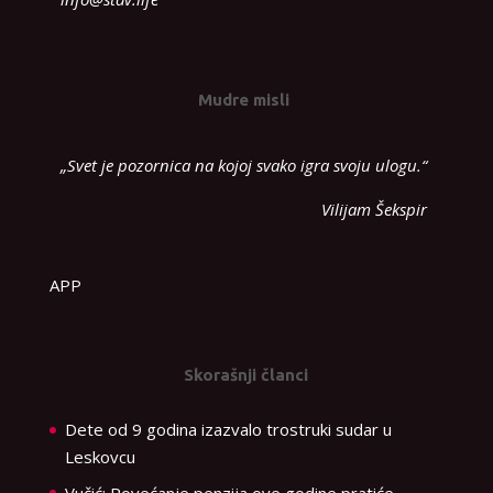
Mudre misli
„Svet je pozornica na kojoj svako igra svoju ulogu.“
Vilijam Šekspir
APP
Skorašnji članci
Dete od 9 godina izazvalo trostruki sudar u
Leskovcu
Vučić: Povećanje penzija ove godine pratiće