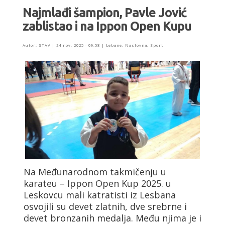
Najmlađi šampion, Pavle Jović
zablistao i na Ippon Open Kupu
Autor:
STAV
|
24 nov, 2025 - 09:58
|
Lebane
,
Naslovna
,
Sport
Na Međunarodnom takmičenju u
karateu – Ippon Open Kup 2025. u
Leskovcu mali katratisti iz Lesbana
osvojili su devet zlatnih, dve srebrne i
devet bronzanih medalja. Među njima je i