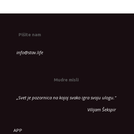
Pišite nam
info@stav.life
Mudre misli
„Svet je pozornica na kojoj svako igra svoju ulogu.“
Vilijam Šekspir
APP