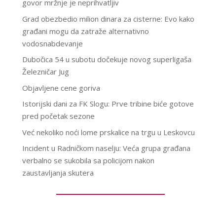
govor mržnje je neprihvatljiv
Grad obezbedio milion dinara za cisterne: Evo kako
građani mogu da zatraže alternativno
vodosnabdevanje
Dubočica 54 u subotu dočekuje novog superligaša
Železničar Jug
Objavljene cene goriva
Istorijski dani za FK Slogu: Prve tribine biće gotove
pred početak sezone
Već nekoliko noći lome prskalice na trgu u Leskovcu
Incident u Radničkom naselju: Veća grupa građana
verbalno se sukobila sa policijom nakon
zaustavljanja skutera