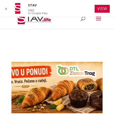
info@stav.life
STAV
VIEW
✕
FREE
In Google Play