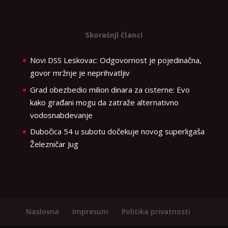
Skorašnji članci
Novi DSS Leskovac: Odgovornost je pojedinačna,
govor mržnje je neprihvatljiv
Grad obezbedio milion dinara za cisterne: Evo
kako građani mogu da zatraže alternativno
vodosnabdevanje
Dubočica 54 u subotu dočekuje novog superligaša
Železničar Jug
Naslovna
Impresum
Politika privatnosti