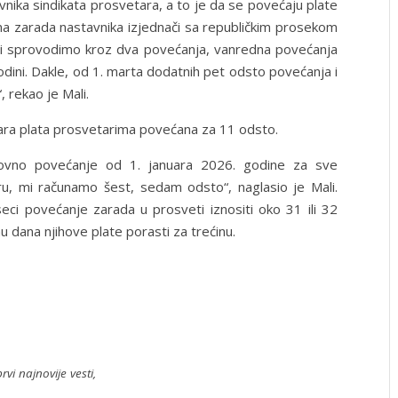
ika sindikata prosvetara, a to je da se povećaju plate
na zarada nastavnika izjednači sa republičkim prosekom
 i sprovodimo kroz dva povećanja, vanredna povećanja
dini. Dakle, od 1. marta dodatnih pet odsto povećanja i
, rekao je Mali.
uara plata prosvetarima povećana za 11 odsto.
ovno povećanje od 1. januara 2026. godine za sve
u, mi računamo šest, sedam odsto“, naglasio je Mali.
i povećanje zarada u prosveti iznositi oko 31 ili 32
 dana njihove plate porasti za trećinu.
rvi najnovije vesti,