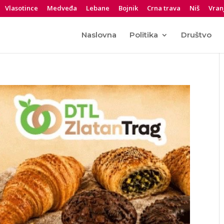
Vlasotince
Medveđa
Lebane
Bojnik
Crna trava
Niš
Vran
Naslovna
Politika
Društvo