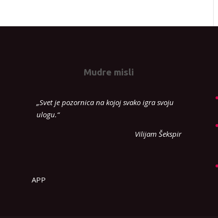
Mudre misli
„Svet je pozornica na kojoj svako igra svoju
ulogu.“
Vilijam Šekspir
APP