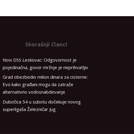
Skorašnji članci
Novi DSS Leskovac: Odgovornost je
pojedinačna, govor mržnje je neprihvatljiv
Grad obezbedio milion dinara za cisterne:
Evo kako građani mogu da zatraže
alternativno vodosnabdevanje
Dubočica 54 u subotu dočekuje novog
superligaša Železničar Jug