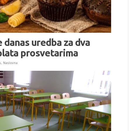
e danas uredba za dva
plata prosvetarima
o
,
Naslovna