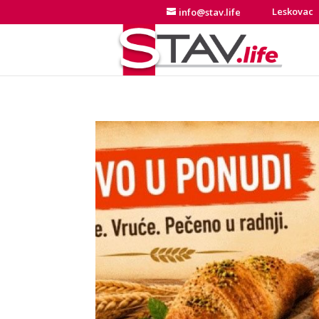
Leskovac
info@stav.life