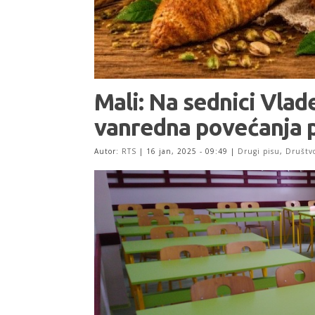
Mali: Na sednici Vlad
vanredna povećanja 
Autor:
RTS
|
16 jan, 2025 - 09:49
|
Drugi pisu
,
Društv