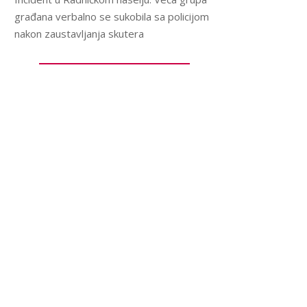
građana verbalno se sukobila sa policijom
nakon zaustavljanja skutera