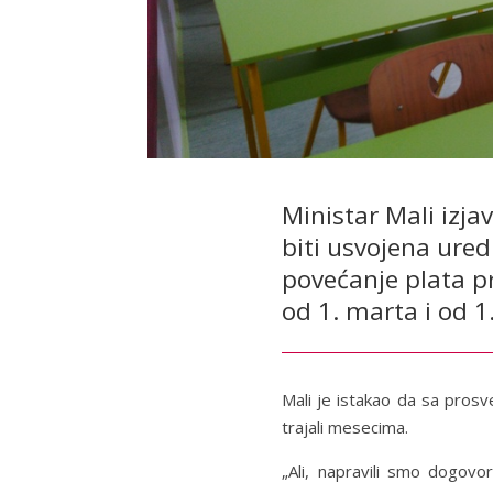
Ministar Mali izja
biti usvojena ure
povećanje plata p
od 1. marta i od 1
Mali je istakao da sa prosvet
trajali mesecima.
„Ali, napravili smo dogovo