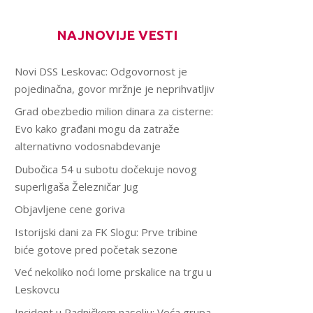
NAJNOVIJE VESTI
Novi DSS Leskovac: Odgovornost je
pojedinačna, govor mržnje je neprihvatljiv
Grad obezbedio milion dinara za cisterne:
Evo kako građani mogu da zatraže
alternativno vodosnabdevanje
Dubočica 54 u subotu dočekuje novog
superligaša Železničar Jug
Objavljene cene goriva
Istorijski dani za FK Slogu: Prve tribine
biće gotove pred početak sezone
Već nekoliko noći lome prskalice na trgu u
Leskovcu
Incident u Radničkom naselju: Veća grupa