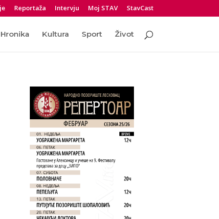
je
Reportaža
Intervju
Moj STAV
StavCast
Hronika
Kultura
Sport
Život