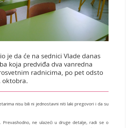
vio je da će na sednici Vlade danas
dba koja predviđa dva vanredna
rosvetnim radnicima, po pet odsto
. oktobra.
arima nisu bili ni jednostavni niti laki pregovori i da su
r. Prevashodno, ne ulazeći u druge detalje, radi se o