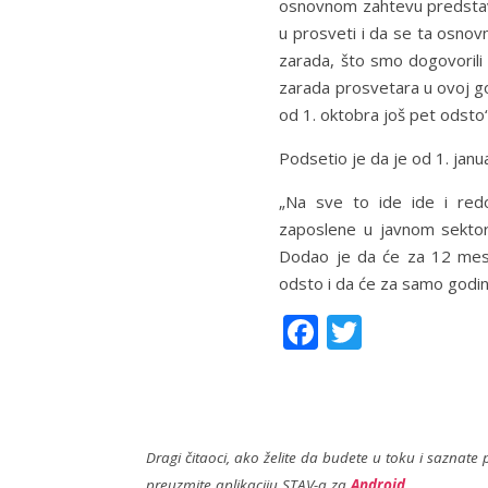
osnovnom zahtevu predstavn
u prosveti i da se ta osnov
zarada, što smo dogovorili
zarada prosvetara u ovoj go
od 1. oktobra još pet odsto“
Podsetio je da je od 1. jan
„Na sve to ide ide i red
zaposlene u javnom sektor
Dodao je da će za 12 mesec
odsto i da će za samo godinu
F
T
ac
w
e
itt
b
er
Dragi čitaoci, ako želite da budete u toku i saznate p
o
preuzmite aplikaciju STAV-a za
Android
.