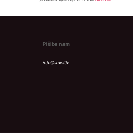
o
k
Pišite nam
info@stav.life