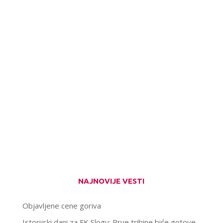
NAJNOVIJE VESTI
Objavljene cene goriva
Istorijski dani za FK Slogu: Prve tribine biće gotove