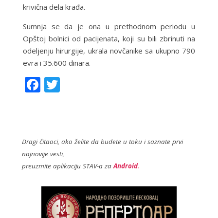
krivična dela krađa.
Sumnja se da je ona u prethodnom periodu u
Opštoj bolnici od pacijenata, koji su bili zbrinuti na
odeljenju hirurgije, ukrala novčanike sa ukupno 790
evra i 35.600 dinara.
F
T
ac
w
e
itt
b
er
o
Dragi čitaoci, ako želite da budete u toku i saznate prvi
najnovije vesti,
o
preuzmite aplikaciju STAV-a za
Android
.
k