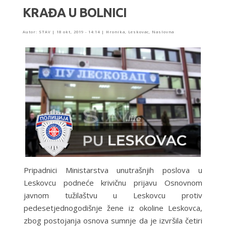
KRAĐA U BOLNICI
Autor:
STAV
|
18 okt, 2019 - 14:14
|
Hronika
,
Leskovac
,
Naslovna
Pripadnici Ministarstva unutrašnjih poslova u
Leskovcu podneće krivičnu prijavu Osnovnom
javnom tužilaštvu u Leskovcu protiv
pedesetjednogodišnje žene iz okoline Leskovca,
zbog postojanja osnova sumnje da je izvršila četiri