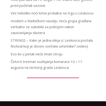
pred početak sezone
Već nekoliko noći lome prskalice na trgu u Leskovcu
Incident u Radničkom naselju: Veća grupa građana
verbalno se sukobila sa policijom nakon
zaustavljanja skutera
STRINGS – Kako je jedna ideja iz Leskovca postala
festival koji je doveo svetske umetnike? (video)
Evo ko u petak neće imati struju
Četvrti tretman suzbijanja komaraca 10. i 11.
avgusta na teritoriji grada Leskovca