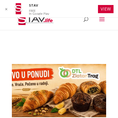
info@stav.life
STAV
VIEW
✕
FREE
In Google Play