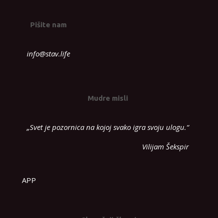
Pišite nam
info@stav.life
Mudre misli
„Svet je pozornica na kojoj svako igra svoju ulogu.“
Vilijam Šekspir
APP