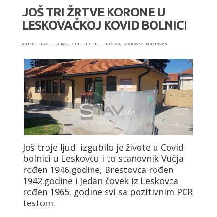
JOŠ TRI ŽRTVE KORONE U
LESKOVAČKOJ KOVID BOLNICI
Autor:
STAV
|
28 nov, 2020 - 13:38
|
Društvo
,
Leskovac
,
Naslovna
Još troje ljudi izgubilo je živote u Covid
bolnici u Leskovcu i to stanovnik Vučja
rođen 1946.godine, Brestovca rođen
1942.godine i jedan čovek iz Leskovca
rođen 1965. godine svi sa pozitivnim PCR
testom.