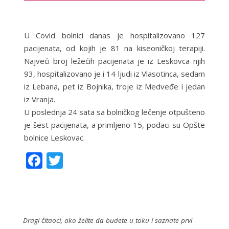
U Covid bolnici danas je hospitalizovano 127
pacijenata, od kojih je 81 na kiseoničkoj terapiji.
Najveći broj ležećih pacijenata je iz Leskovca njih
93, hospitalizovano je i 14 ljudi iz Vlasotinca, sedam
iz Lebana, pet iz Bojnika, troje iz Medveđe i jedan
iz Vranja.
U poslednja 24 sata sa bolničkog lečenje otpušteno
je šest pacijenata, a primljeno 15, podaci su Opšte
bolnice Leskovac.
F
T
ac
w
e
itt
b
er
o
Dragi čitaoci, ako želite da budete u toku i saznate prvi