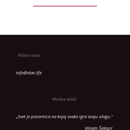
Pišite nam
info@stav.life
Mudre misli
„Svet je pozornica na kojoj svako igra svoju ulogu.“
Vilijam Šekspir