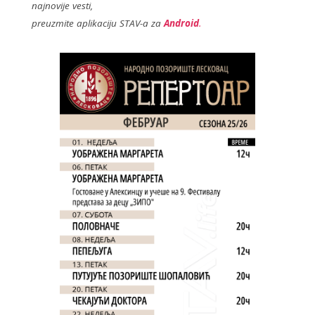
najnovije vesti,
o
preuzmite aplikaciju STAV-a za
Android
.
k