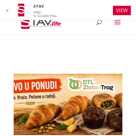
info@stav.life
STAV
VIEW
✕
FREE
In Google Play