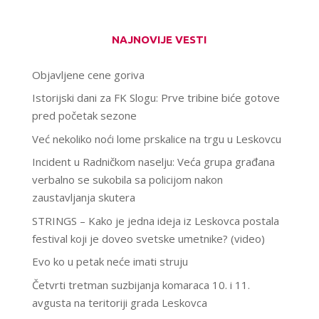
NAJNOVIJE VESTI
Objavljene cene goriva
Istorijski dani za FK Slogu: Prve tribine biće gotove
pred početak sezone
Već nekoliko noći lome prskalice na trgu u Leskovcu
Incident u Radničkom naselju: Veća grupa građana
verbalno se sukobila sa policijom nakon
zaustavljanja skutera
STRINGS – Kako je jedna ideja iz Leskovca postala
festival koji je doveo svetske umetnike? (video)
Evo ko u petak neće imati struju
Četvrti tretman suzbijanja komaraca 10. i 11.
avgusta na teritoriji grada Leskovca