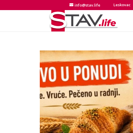
Leskovac
info@stav.life