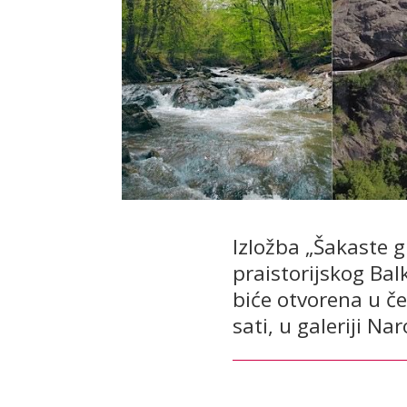
Izložba „Šakaste 
praistorijskog Ba
biće otvorena u č
sati, u galeriji N