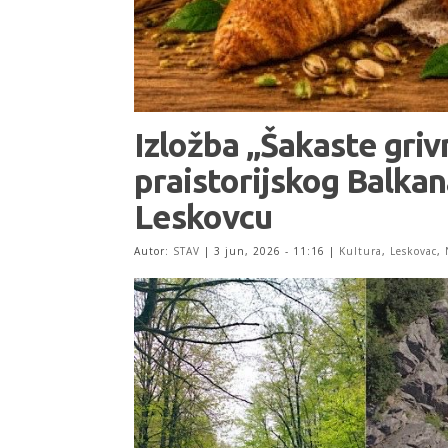
Izložba „Šakaste gri
praistorijskog Balka
Leskovcu
Autor:
STAV
|
3 jun, 2026 - 11:16
|
Kultura
,
Leskovac
,