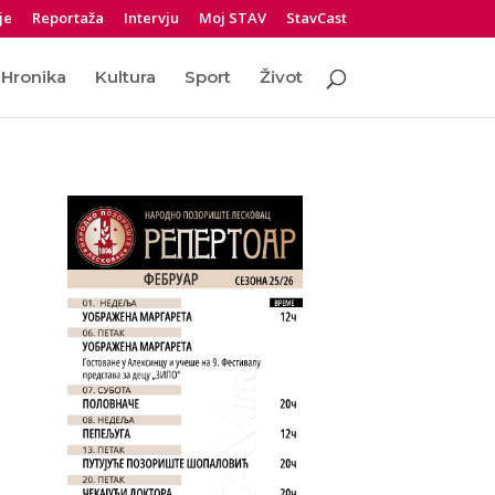
je
Reportaža
Intervju
Moj STAV
StavCast
Hronika
Kultura
Sport
Život