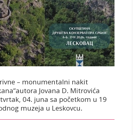
grivne – monumentalni nakit
lkana“autora Jovana D. Mitrovića
etvrtak, 04. juna sa početkom u 19
arodnog muzeja u Leskovcu.