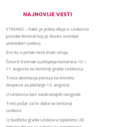
NAJNOVIJE VESTI
STRINGS – Kako je jedna ideja iz Leskovca
postala festival koji je doveo svetske
umetnike? (video)
Evo ko u petak neće imati struju
Četvrti tretman suzbijanja komaraca 10. i
11. avgusta na teritoriji grada Leskovca
Treća akontacija poreza na imovinu
dospeva za plaćanje 15. avgusta
U Leskovcu bez saobraćajnih nezgoda
Treći požar za tri dana na teritoriji
Leskovc
Iz budžeta grada Leskovca isplaćeno 20
miliona dinara za pakete za penzionere