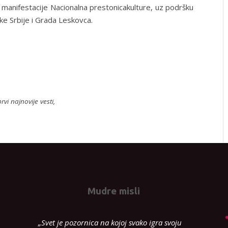
u manifestacije Nacionalna prestonicakulture, uz podršku
ke Srbije i Grada Leskovca.
rvi najnovije vesti,
Mudre misli
„Svet je pozornica na kojoj svako igra svoju