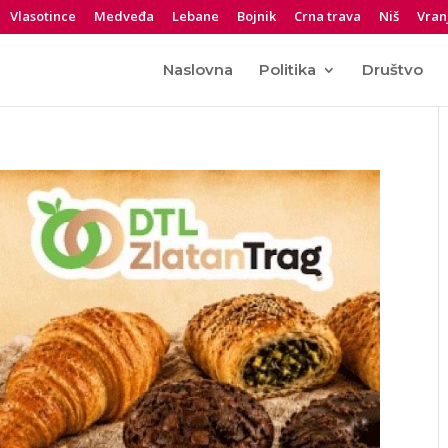
Vlasotince
Medveđa
Lebane
Bojnik
Crna trava
Niš
Vran
Naslovna
Politika
Društvo