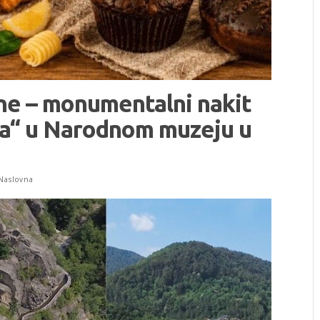
vne – monumentalni nakit
na“ u Narodnom muzeju u
Naslovna