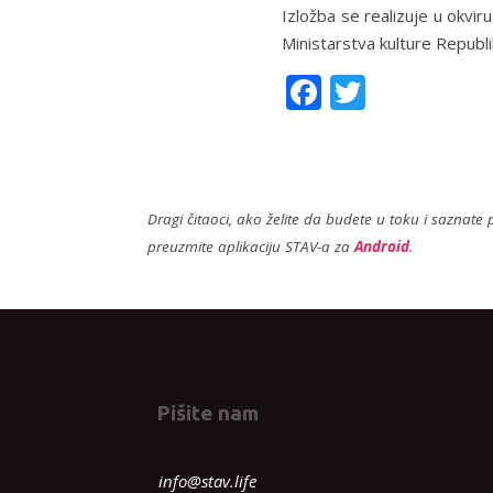
Izložba se realizuje u okvir
Ministarstva kulture Republi
F
T
ac
w
e
itt
b
er
Dragi čitaoci, ako želite da budete u toku i saznate p
o
preuzmite aplikaciju STAV-a za
Android
.
o
k
Pišite nam
info@stav.life