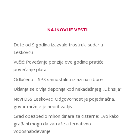
NAJNOVIJE VESTI
Dete od 9 godina izazvalo trostruki sudar u
Leskovcu
Vučić: Povećanje penzija ove godine pratiće
povećanje plata
Odlučeno – SPS samostalno izlazi na izbore
Uklanja se divlja deponija kod nekadašnjeg „Džinsija“
Novi DSS Leskovac: Odgovornost je pojedinačna,
govor mržnje je neprihvatljiv
Grad obezbedio milion dinara za cisterne: Evo kako
građani mogu da zatraže alternativno
vodosnabdevanje