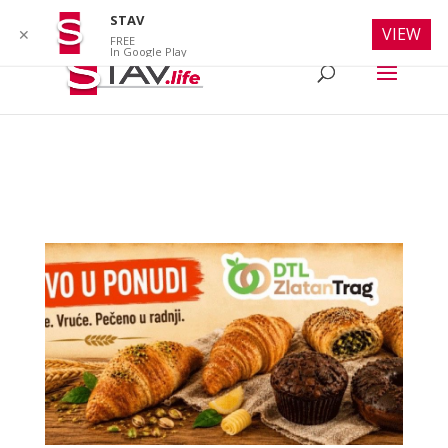
info@stav.life
STAV
VIEW
✕
FREE
In Google Play