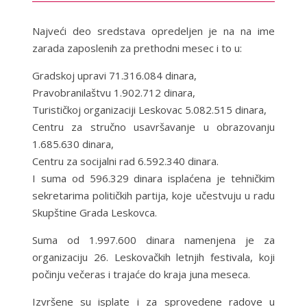
Najveći deo sredstava opredeljen je na na ime
zarada zaposlenih za prethodni mesec i to u:
Gradskoj upravi 71.316.084 dinara,
Pravobranilaštvu 1.902.712 dinara,
Turističkoj organizaciji Leskovac 5.082.515 dinara,
Centru za stručno usavršavanje u obrazovanju
1.685.630 dinara,
Centru za socijalni rad 6.592.340 dinara.
I suma od 596.329 dinara isplaćena je tehničkim
sekretarima političkih partija, koje učestvuju u radu
Skupštine Grada Leskovca.
Suma od 1.997.600 dinara namenjena je za
organizaciju 26. Leskovačkih letnjih festivala, koji
počinju večeras i trajaće do kraja juna meseca.
Izvršene su isplate i za sprovedene radove u