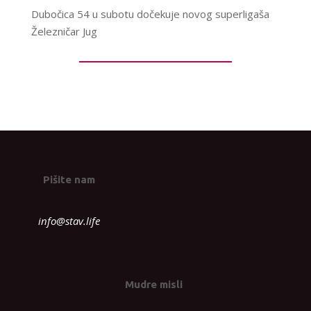
Dubočica 54 u subotu dočekuje novog superligaša
Železničar Jug
Pišite nam
info@stav.life
Mudre misli