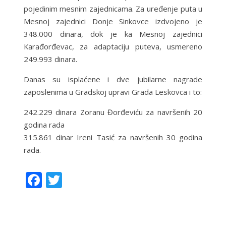
pojedinim mesnim zajednicama. Za uređenje puta u
Mesnoj zajednici Donje Sinkovce izdvojeno je
348.000 dinara, dok je ka Mesnoj zajednici
Кarađorđevac, za adaptaciju puteva, usmereno
249.993 dinara.
Danas su isplaćene i dve jubilarne nagrade
zaposlenima u Gradskoj upravi Grada Leskovca i to:
242.229 dinara Zoranu Đorđeviću za navršenih 20
godina rada
315.861 dinar Ireni Tasić za navršenih 30 godina
rada.
F
T
ac
w
e
itt