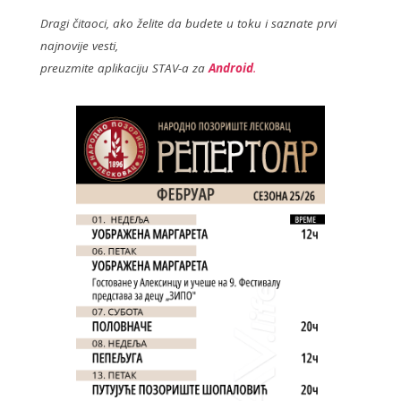
b
er
o
Dragi čitaoci, ako želite da budete u toku i saznate prvi
najnovije vesti,
o
preuzmite aplikaciju STAV-a za
Android
.
k