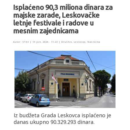
Isplaćeno 90,3 miliona dinara za
majske zarade, Leskovačke
letnje festivale i radove u
mesnim zajednicama
Autor:
STAV
|
15 jun, 2026 - 11:23
|
Društvo
,
Leskovac
,
Naslovna
Iz budžeta Grada Leskovca isplaćeno je
danas ukupno 90.329.293 dinara.