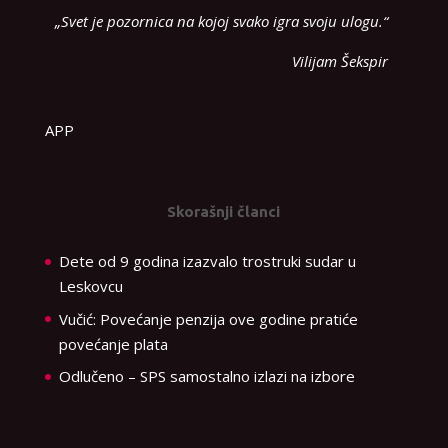
„Svet je pozornica na kojoj svako igra svoju ulogu.“
Vilijam Šekspir
APP
Skorašnji članci
Dete od 9 godina izazvalo trostruki sudar u
Leskovcu
Vučić: Povećanje penzija ove godine pratiće
povećanje plata
Odlučeno – SPS samostalno izlazi na izbore