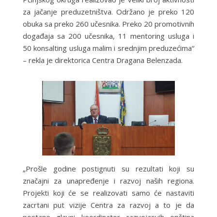
za jačanje preduzetništva. Održano je preko 120
obuka sa preko 260 učesnika. Preko 20 promotivnih
događaja sa 200 učesnika, 11 mentoring usluga i
50 konsalting usluga malim i srednjim preduzećima“
– rekla je direktorica Centra Dragana Belenzada.
„Prošle godine postignuti su rezultati koji su
značajni za unapređenje i razvoj naših regiona.
Projekti koji će se realizovati samo će nastaviti
zacrtani put vizije Centra za razvoj a to je da