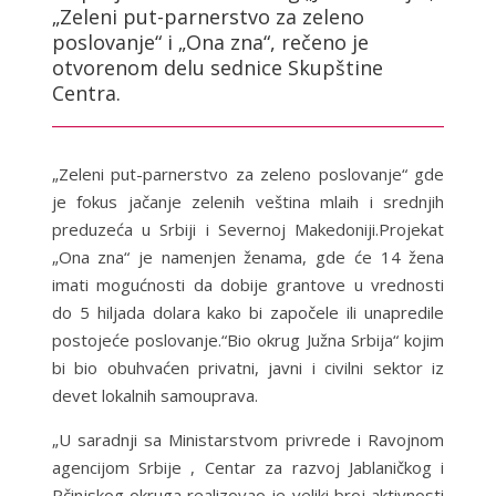
„Zeleni put-parnerstvo za zeleno
poslovanje“ i „Ona zna“, rečeno je
otvorenom delu sednice Skupštine
Centra.
„Zeleni put-parnerstvo za zeleno poslovanje“ gde
je fokus jačanje zelenih veština mlaih i srednjih
preduzeća u Srbiji i Severnoj Makedoniji.Projekat
„Ona zna“ je namenjen ženama, gde će 14 žena
imati mogućnosti da dobije grantove u vrednosti
do 5 hiljada dolara kako bi započele ili unapredile
postojeće poslovanje.“Bio okrug Južna Srbija“ kojim
bi bio obuhvaćen privatni, javni i civilni sektor iz
devet lokalnih samouprava.
„U saradnji sa Ministarstvom privrede i Ravojnom
agencijom Srbije , Centar za razvoj Jablaničkog i
Pčinjskog okruga realizovao je veliki broj aktivnosti