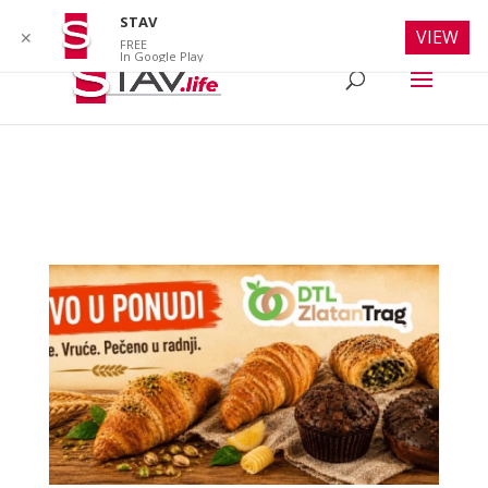
info@stav.life
STAV
VIEW
✕
FREE
In Google Play