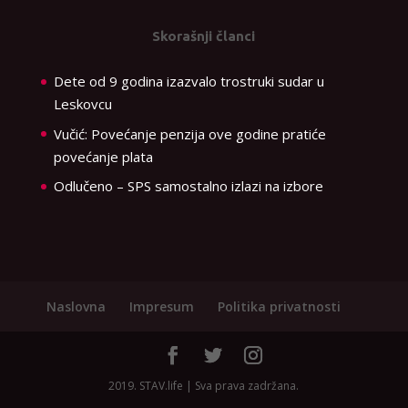
Skorašnji članci
Dete od 9 godina izazvalo trostruki sudar u
Leskovcu
Vučić: Povećanje penzija ove godine pratiće
povećanje plata
Odlučeno – SPS samostalno izlazi na izbore
Naslovna
Impresum
Politika privatnosti
2019. STAV.life | Sva prava zadržana.