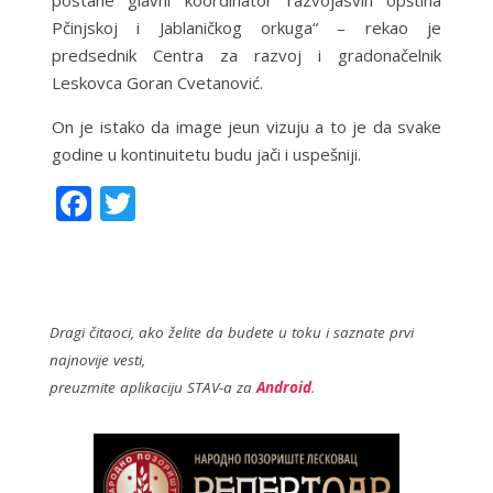
postane glavni koordinator razvojasvih opština
Pčinjskoj i Jablaničkog orkuga“ – rekao je
predsednik Centra za razvoj i gradonačelnik
Leskovca Goran Cvetanović.
On je istako da image jeun vizuju a to je da svake
godine u kontinuitetu budu jači i uspešniji.
F
T
ac
w
e
itt
b
er
o
Dragi čitaoci, ako želite da budete u toku i saznate prvi
najnovije vesti,
o
preuzmite aplikaciju STAV-a za
Android
.
k