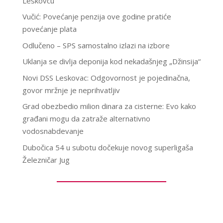
Leskovcu
Vučić: Povećanje penzija ove godine pratiće
povećanje plata
Odlučeno – SPS samostalno izlazi na izbore
Uklanja se divlja deponija kod nekadašnjeg „Džinsija“
Novi DSS Leskovac: Odgovornost je pojedinačna,
govor mržnje je neprihvatljiv
Grad obezbedio milion dinara za cisterne: Evo kako
građani mogu da zatraže alternativno
vodosnabdevanje
Dubočica 54 u subotu dočekuje novog superligaša
Železničar Jug