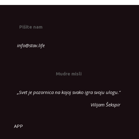
Pišite nam
info@stav.life
Mudre misli
„Svet je pozornica na kojoj svako igra svoju ulogu.“
Vilijam Šekspir
APP