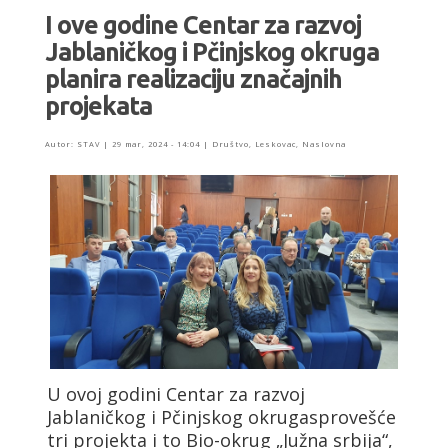
I ove godine Centar za razvoj
Jablaničkog i Pčinjskog okruga
planira realizaciju značajnih
projekata
Autor:
STAV
|
29 mar, 2024 - 14:04
|
Društvo
,
Leskovac
,
Naslovna
U ovoj godini Centar za razvoj
Jablaničkog i Pčinjskog okrugasprovešće
tri projekta i to Bio-okrug „Južna srbija“,