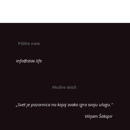
Pišite nam
info@stav.life
Mudre misli
„Svet je pozornica na kojoj svako igra svoju ulogu.“
Vilijam Šekspir