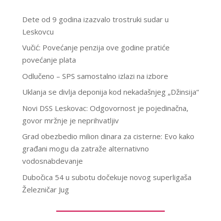
Dete od 9 godina izazvalo trostruki sudar u
Leskovcu
Vučić: Povećanje penzija ove godine pratiće
povećanje plata
Odlučeno – SPS samostalno izlazi na izbore
Uklanja se divlja deponija kod nekadašnjeg „Džinsija“
Novi DSS Leskovac: Odgovornost je pojedinačna,
govor mržnje je neprihvatljiv
Grad obezbedio milion dinara za cisterne: Evo kako
građani mogu da zatraže alternativno
vodosnabdevanje
Dubočica 54 u subotu dočekuje novog superligaša
Železničar Jug