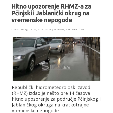
Hitno upozorenje RHMZ-a za
Pčinjski i Jablanički okrug na
vremenske nepogode
Autor:
Tanjug
|
1 jul, 2026 - 15:20
|
Leskovac
,
Naslovna
,
Život
Republički hidrometeoroloski zavod
(RHMZ) izdao je nešto pre 14 časova
hitno upozorenje za područje Pčinjskog i
Jablaničkog okruga na kratkotrajne
vremenske nepogode