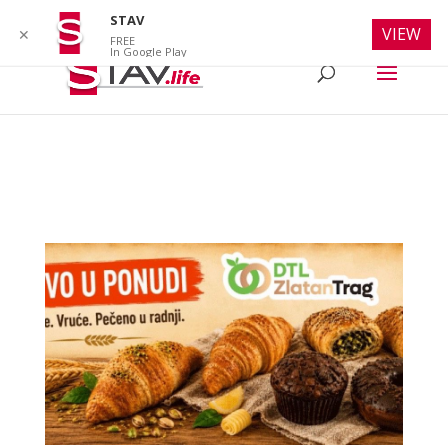
info@stav.life
STAV
VIEW
✕
FREE
In Google Play