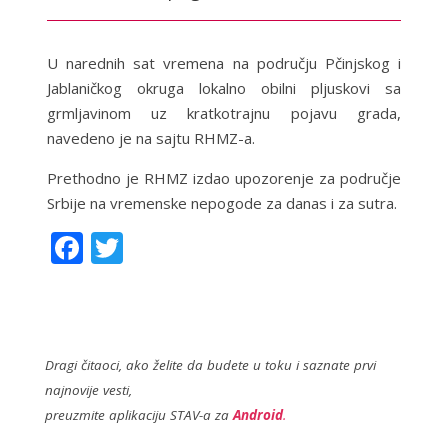
U narednih sat vremena na području Pčinjskog i
Jablaničkog okruga lokalno obilni plјuskovi sa
grmlјavinom uz kratkotrajnu pojavu grada,
navedeno je na sajtu RHMZ-a.
Prethodno je RHMZ izdao upozorenje za područje
Srbije na vremenske nepogode za danas i za sutra.
F
T
ac
w
e
itt
b
er
o
Dragi čitaoci, ako želite da budete u toku i saznate prvi
najnovije vesti,
o
preuzmite aplikaciju STAV-a za
Android
.
k