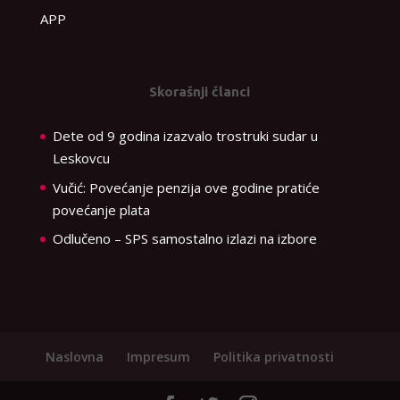
APP
Skorašnji članci
Dete od 9 godina izazvalo trostruki sudar u
Leskovcu
Vučić: Povećanje penzija ove godine pratiće
povećanje plata
Odlučeno – SPS samostalno izlazi na izbore
Naslovna
Impresum
Politika privatnosti