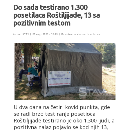
Do sada testirano 1.300
posetilaca Roštiljijade, 13 sa
pozitivnim testom
Autor:
STAV
|
25 avg, 2021 - 12:23
|
Društvo
,
Leskovac
,
Naslovna
U dva dana na četiri kovid punkta, gde
se radi brzo testiranje posetioca
Roštiljijade testirano je oko 1.300 ljudi, a
pozitivna nalaz pojavio se kod njih 13,