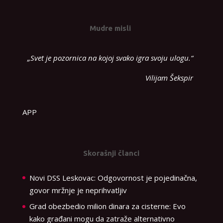
Mudre misli
„Svet je pozornica na kojoj svako igra svoju ulogu.“
Vilijam Šekspir
APP
Skorašnji članci
Novi DSS Leskovac: Odgovornost je pojedinačna,
govor mržnje je neprihvatljiv
Grad obezbedio milion dinara za cisterne: Evo
kako građani mogu da zatraže alternativno