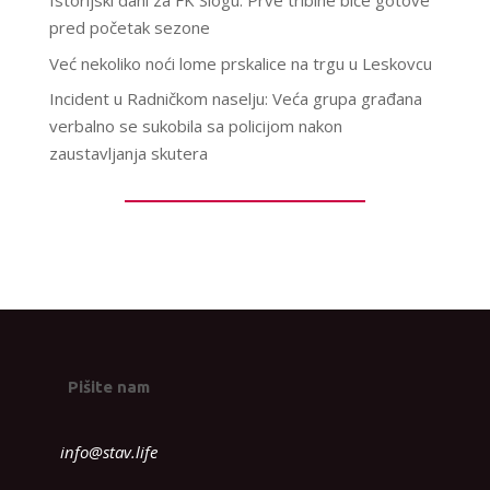
Istorijski dani za FK Slogu: Prve tribine biće gotove
pred početak sezone
Već nekoliko noći lome prskalice na trgu u Leskovcu
Incident u Radničkom naselju: Veća grupa građana
verbalno se sukobila sa policijom nakon
zaustavljanja skutera
Pišite nam
info@stav.life