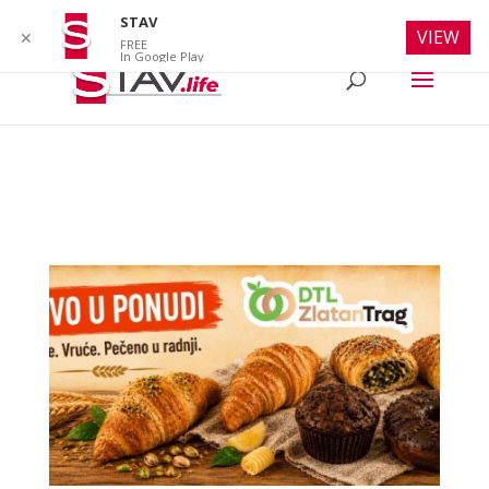
info@stav.life
STAV
VIEW
✕
FREE
In Google Play