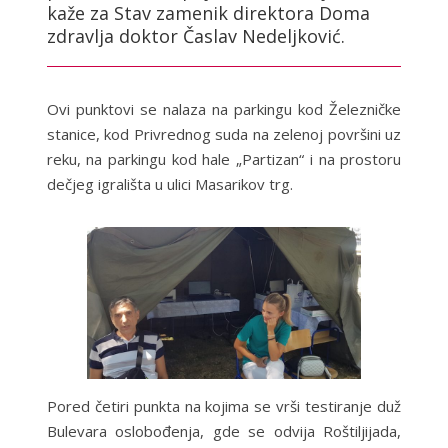
kaže za Stav zamenik direktora Doma
zdravlja doktor Časlav Nedeljković.
Ovi punktovi se nalaza na parkingu kod Železničke
stanice, kod Privrednog suda na zelenoj površini uz
reku, na parkingu kod hale „Partizan“ i na prostoru
dečjeg igrališta u ulici Masarikov trg.
Pored četiri punkta na kojima se vrši testiranje duž
Bulevara oslobođenja, gde se odvija Roštiljijada,