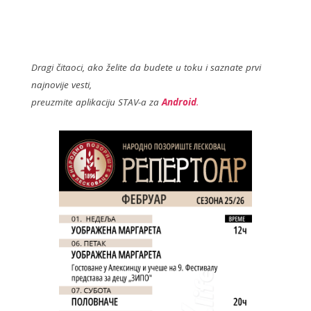
ac
w
e
itt
b
er
o
Dragi čitaoci, ako želite da budete u toku i saznate prvi
najnovije vesti,
o
preuzmite aplikaciju STAV-a za
Android
.
k