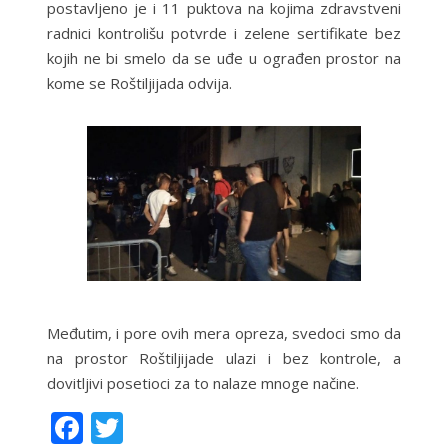
postavljeno je i 11 puktova na kojima zdravstveni
radnici kontrolišu potvrde i zelene sertifikate bez
kojih ne bi smelo da se uđe u ograđen prostor na
kome se Roštiljijada odvija.
Međutim, i pore ovih mera opreza, svedoci smo da
na prostor Roštiljijade ulazi i bez kontrole, a
dovitljivi posetioci za to nalaze mnoge načine.
F
T