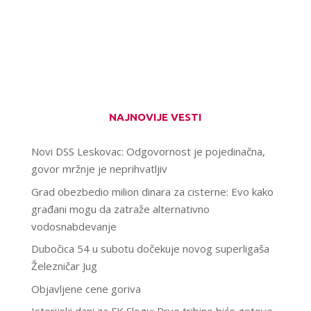
NAJNOVIJE VESTI
Novi DSS Leskovac: Odgovornost je pojedinačna,
govor mržnje je neprihvatljiv
Grad obezbedio milion dinara za cisterne: Evo kako
građani mogu da zatraže alternativno
vodosnabdevanje
Dubočica 54 u subotu dočekuje novog superligaša
Železničar Jug
Objavljene cene goriva