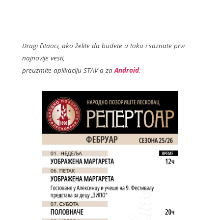
ac
w
e
itt
b
er
o
Dragi čitaoci, ako želite da budete u toku i saznate prvi
najnovije vesti,
o
preuzmite aplikaciju STAV-a za
Android
.
k