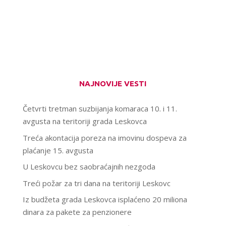
NAJNOVIJE VESTI
Četvrti tretman suzbijanja komaraca 10. i 11.
avgusta na teritoriji grada Leskovca
Treća akontacija poreza na imovinu dospeva za
plaćanje 15. avgusta
U Leskovcu bez saobraćajnih nezgoda
Treći požar za tri dana na teritoriji Leskovc
Iz budžeta grada Leskovca isplaćeno 20 miliona
dinara za pakete za penzionere