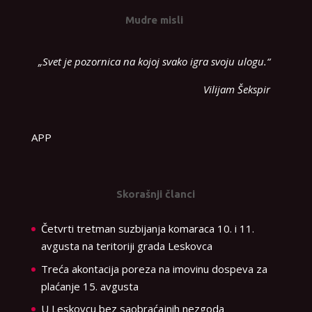
Mudre misli
„Svet je pozornica na kojoj svako igra svoju ulogu.“
Vilijam Šekspir
APP
Skorašnji članci
Četvrti tretman suzbijanja komaraca 10. i 11.
avgusta na teritoriji grada Leskovca
Treća akontacija poreza na imovinu dospeva za
plaćanje 15. avgusta
U Leskovcu bez saobraćajnih nezgoda