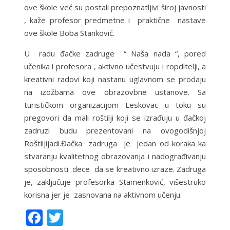
ove škole već su postali prepoznatljivi široj javnosti
, kaže profesor predmetne i praktične nastave
ove škole Boba Stanković.
U radu đačke zadruge “ Naša nada “, pored
učenika i profesora , aktivno učestvuju i ropditelji, a
kreativni radovi koji nastanu uglavnom se prodaju
na izožbama ove obrazovbne ustanove. Sa
turističkom organizacijom Leskovac u toku su
pregovori da mali roštilji koji se izrađuju u đačkoj
zadruzi budu prezentovani na ovogodišnjoj
Roštiljijadi.Đačka zadruga je jedan od koraka ka
stvaranju kvalitetnog obrazovanja i nadograđivanju
sposobnosti dece da se kreativno izraze. Zadruga
je, zaključuje profesorka Stamenković, višestruko
korisna jer je zasnovana na aktivnom učenju.
F
T