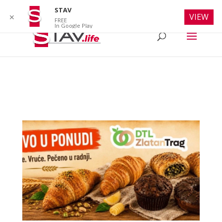
info@stav.life
STAV
VIEW
✕
FREE
In Google Play