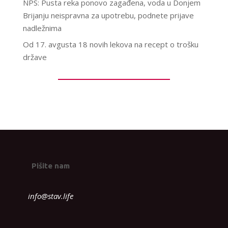
NPS: Pusta reka ponovo zagađena, voda u Donjem
Brijanju neispravna za upotrebu, podnete prijave
nadležnima
Od 17. avgusta 18 novih lekova na recept o trošku
države
Pišite nam
info@stav.life