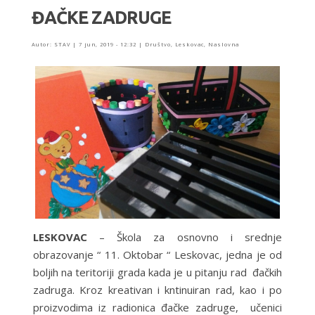
ĐAČKE ZADRUGE
Autor:
STAV
|
7 jun, 2019 - 12:32
|
Društvo
,
Leskovac
,
Naslovna
LESKOVAC
– Škola za osnovno i srednje
obrazovanje “ 11. Oktobar “ Leskovac, jedna je od
boljih na teritoriji grada kada je u pitanju rad đačkih
zadruga. Kroz kreativan i kntinuiran rad, kao i po
proizvodima iz radionica đačke zadruge, učenici