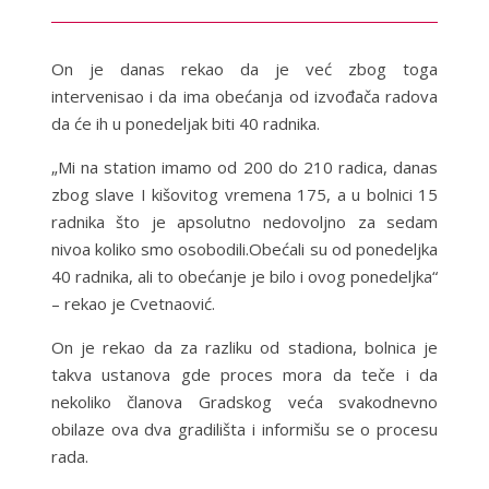
On je danas rekao da je već zbog toga
intervenisao i da ima obećanja od izvođača radova
da će ih u ponedeljak biti 40 radnika.
„Mi na station imamo od 200 do 210 radica, danas
zbog slave I kišovitog vremena 175, a u bolnici 15
radnika što je apsolutno nedovoljno za sedam
nivoa koliko smo osobodili.Obećali su od ponedeljka
40 radnika, ali to obećanje je bilo i ovog ponedeljka“
– rekao je Cvetnaović.
On je rekao da za razliku od stadiona, bolnica je
takva ustanova gde proces mora da teče i da
nekoliko članova Gradskog veća svakodnevno
obilaze ova dva gradilišta i informišu se o procesu
rada.