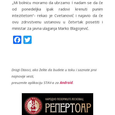
„Mi bolnicu moramo da ubrzamo I nadam se da će
od ponedeljka ipak radovi krenuti punim
intezitetom“- rekao je Cvetanović i najavio da će
ovu zdrvstvenu ustanovu u četvrtak posetiti i
ministar za javna ulaganja Marko Blagojević.
F
T
ac
w
e
itt
b
er
o
Dragi čitaoci, ako želite da budete u toku i saznate prvi
najnovije vesti,
o
preuzmite aplikaciju STAV-a za
Android
.
k