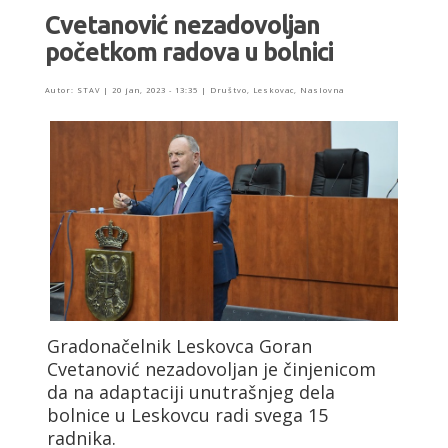
Cvetanović nezadovoljan
početkom radova u bolnici
Autor:
STAV
|
20 jan, 2023 - 13:35
|
Društvo
,
Leskovac
,
Naslovna
Gradonačelnik Leskovca Goran
Cvetanović nezadovoljan je činjenicom
da na adaptaciji unutrašnjeg dela
bolnice u Leskovcu radi svega 15
radnika.