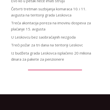
Evo ko u petak neće imati struju
Četvrti tretman suzbijanja komaraca 10. i 11.
avgusta na teritoriji grada Leskovca
Treća akontacija poreza na imovinu dospeva za
plaćanje 15. avgusta
U Leskovcu bez saobraćajnih nezgoda
Treći požar za tri dana na teritoriji Leskovc
Iz budžeta grada Leskovca isplaćeno 20 miliona
dinara za pakete za penzionere