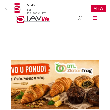
info@stav.life
STAV
VIEW
✕
FREE
In Google Play