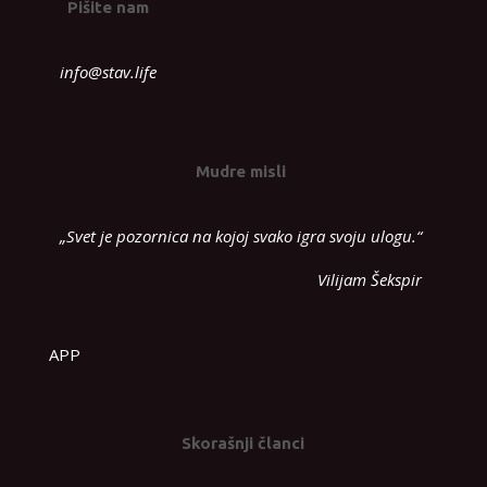
Pišite nam
info@stav.life
Mudre misli
„Svet je pozornica na kojoj svako igra svoju ulogu.“
Vilijam Šekspir
APP
Skorašnji članci