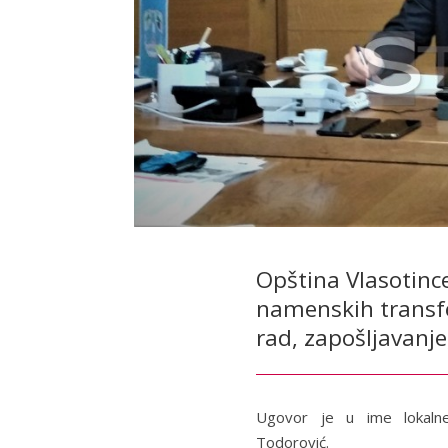
Opština Vlasotince
namenskih transfe
rad, zapošljavanje
Ugovor je u ime lokaln
Todorović.