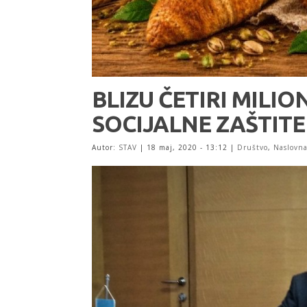
BLIZU ČETIRI MILI
SOCIJALNE ZAŠTITE
Autor:
STAV
|
18 maj, 2020 - 13:12
|
Društvo
,
Naslovn