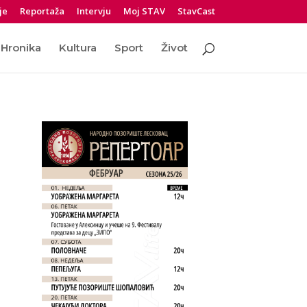
je
Reportaža
Intervju
Moj STAV
StavCast
Hronika
Kultura
Sport
Život