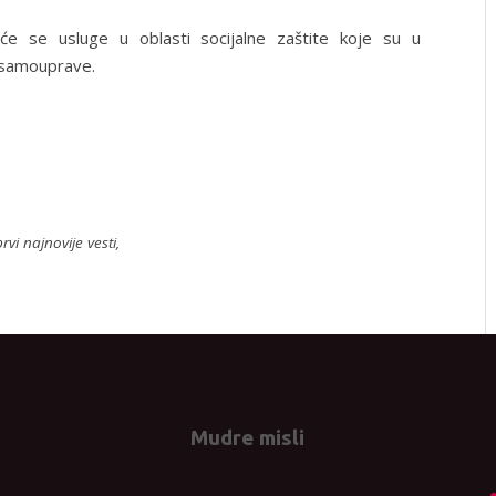
će se usluge u oblasti socijalne zaštite koje su u
e samouprave.
rvi najnovije vesti,
Mudre misli