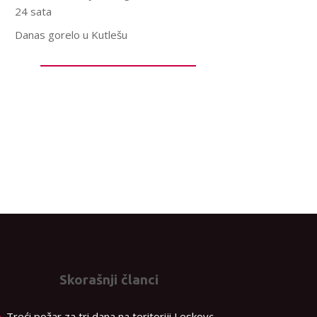
24 sata
Danas gorelo u Kutlešu
Skorašnji članci
Treći požar za tri dana na teritoriji Leskovc