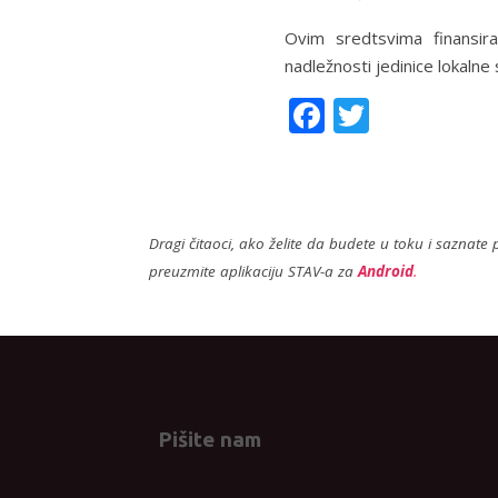
Ovim sredtsvima finansira
nadležnosti jedinice lokaln
F
T
ac
w
e
itt
b
er
Dragi čitaoci, ako želite da budete u toku i saznate p
o
preuzmite aplikaciju STAV-a za
Android
.
o
k
Pišite nam