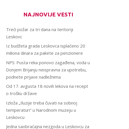
NAJNOVIJE VESTI
Treći požar za tri dana na teritoriji
Leskovc
Iz budžeta grada Leskovca isplaćeno 20
miliona dinara za pakete za penzionere
NPS: Pusta reka ponovo zagađena, voda u
Donjem Brijanju neispravna za upotrebu,
podnete prijave nadležnima
Od 17. avgusta 18 novih lekova na recept
o trošku države
Izloža „Iluzije treba čuvati na sobnoj
temperaturi“ u Narodnom muzeju u
Leskovcu
Jedna saobraćajna nezgoda u Leskovcu za