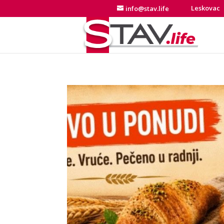
Leskovac
info@stav.life