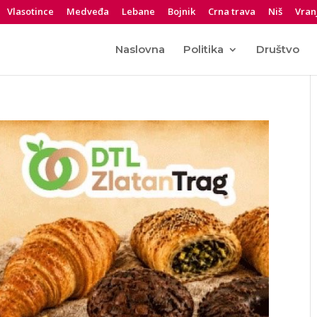
Vlasotince
Medveđa
Lebane
Bojnik
Crna trava
Niš
Vran
Naslovna
Politika
Društvo