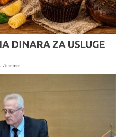
ONA DINARA ZA USLUGE
a
,
Vlasotince